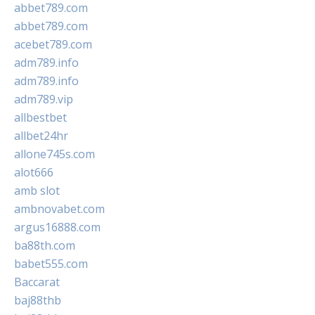
abbet789.com
abbet789.com
acebet789.com
adm789.info
adm789.info
adm789.vip
allbestbet
allbet24hr
allone745s.com
alot666
amb slot
ambnovabet.com
argus16888.com
ba88th.com
babet555.com
Baccarat
baj88thb