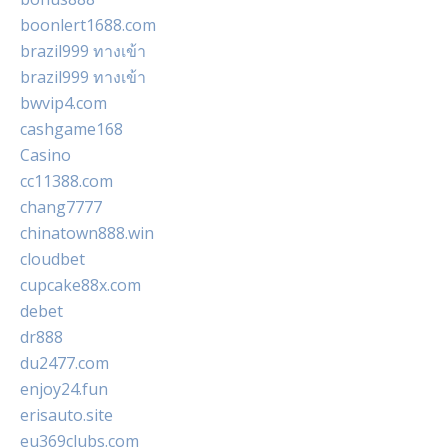
boonlert1688.com
brazil999 ทางเข้า
brazil999 ทางเข้า
bwvip4.com
cashgame168
Casino
cc11388.com
chang7777
chinatown888.win
cloudbet
cupcake88x.com
debet
dr888
du2477.com
enjoy24.fun
erisauto.site
eu369clubs.com