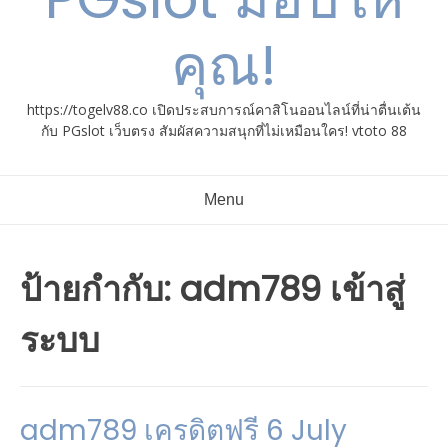
คุณ!
https://togelv88.co เปิดประสบการณ์คาสิโนออนไลน์ที่น่าตื่นเต้น
กับ PGslot เว็บตรง สัมผัสความสนุกที่ไม่เหมือนใคร! vtoto 88
Menu
ป้ายกำกับ:
adm789 เข้าสู่
ระบบ
adm789 เครดิตฟรี 6 July