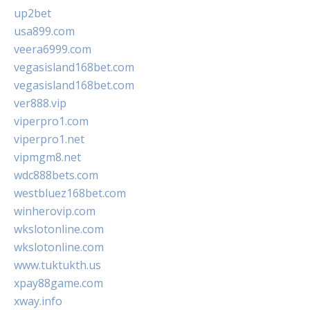
up2bet
usa899.com
veera6999.com
vegasisland168bet.com
vegasisland168bet.com
ver888.vip
viperpro1.com
viperpro1.net
vipmgm8.net
wdc888bets.com
westbluez168bet.com
winherovip.com
wkslotonline.com
wkslotonline.com
www.tuktukth.us
xpay88game.com
xway.info