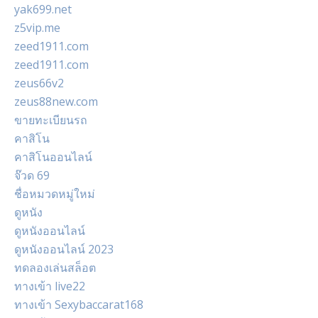
yak699.net
z5vip.me
zeed1911.com
zeed1911.com
zeus66v2
zeus88new.com
ขายทะเบียนรถ
คาสิโน
คาสิโนออนไลน์
จ๊วด 69
ชื่อหมวดหมู่ใหม่
ดูหนัง
ดูหนังออนไลน์
ดูหนังออนไลน์ 2023
ทดลองเล่นสล็อต
ทางเข้า live22
ทางเข้า Sexybaccarat168