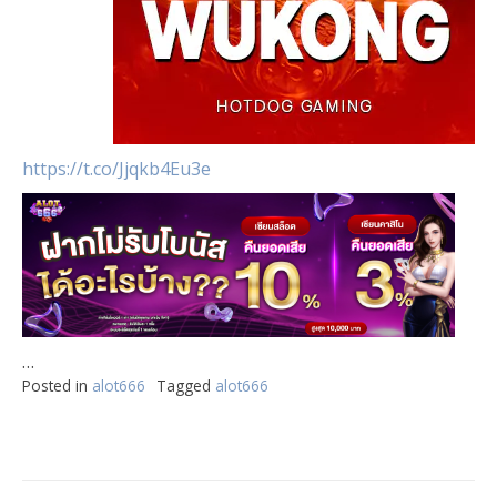
https://t.co/Jjqkb4Eu3e
…
Posted in
alot666
Tagged
alot666