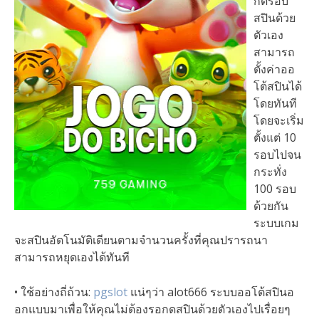
กดรอบ
สปินด้วย
ตัวเอง
สามารถ
ตั้งค่าออ
โต้สปินได้
โดยทันที
โดยจะเริ่ม
ตั้งแต่ 10
รอบไปจน
กระทั่ง
100 รอบ
ด้วยกัน
ระบบเกม
จะสปินอัตโนมัติเตียนตามจำนวนครั้งที่คุณปรารถนา
สามารถหยุดเองได้ทันที
• ใช้อย่างถี่ถ้วน:
pgslot
แน่ๆว่า alot666 ระบบออโต้สปินอ
อกแบบมาเพื่อให้คุณไม่ต้องรอกดสปินด้วยตัวเองไปเรื่อยๆ