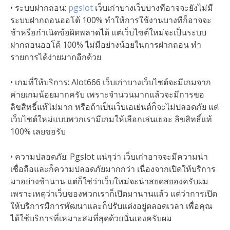
• ระบบฝากถอน:
pgslot
เว็บเก่าบางเว็บบางทีอาจจะยังไม่มี
ระบบฝากถอนออโต้ 100% ทำให้การใช้งานบางทีก็อาจจะ
ช้าหรือกำเนิดข้อผิดพลาดได้ แต่เว็บไซต์ใหม่จะเป็นระบบ
ฝากถอนออโต้ 100% ไม่มีอย่างน้อยในการฝากถอน ทำ
รายการได้ง่ายมากอีกด้วย
• เกมที่ให้บริการ: Alot666 เว็บเก่าบางเว็บไซต์จะมีเกมจาก
ค่ายเกมน้อยมากครับ เพราะจำนวนมากแล้วจะมีการขอ
ลิขสิทธิ์แท้ไม่มาก หรือถ้าเป็นเว็บเอเย่นต์ก็จะไม่ปลอดภัย แต่
เว็บไซต์ใหม่แบบพวกเรามีเกมให้เลือกเล่นเยอะ ลิขสิทธิ์แท้
100% เลยขอรับ
• ความปลอดภัย: Pgslot แน่ๆว่า เว็บเก่าอาจจะมีความน่า
เชื่อถือและก็ความปลอดภัยมากกว่า เนื่องจากเปิดให้บริการ
มาอย่างช้านาน แต่ก็ใช่ว่าเว็บใหม่จะน่าสยดสยองครับผม
เพราะเหตุว่าเว็บของพวกเราก็เปิดมานานแล้ว แต่ว่าการเปิด
ให้บริการมีการพัฒนาและก็ปรับแต่งอยู่ตลอดเวลา เพื่อคุณ
ได้ใช้บริการที่เหมาะสมที่สุดด้วยนั่นเองครับผม