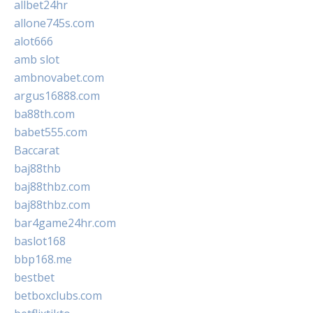
allbet24hr
allone745s.com
alot666
amb slot
ambnovabet.com
argus16888.com
ba88th.com
babet555.com
Baccarat
baj88thb
baj88thbz.com
baj88thbz.com
bar4game24hr.com
baslot168
bbp168.me
bestbet
betboxclubs.com