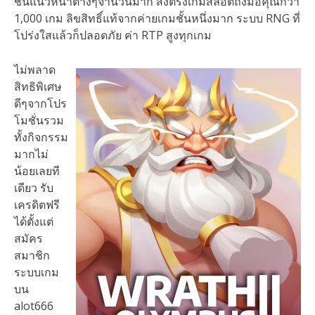
ชั้นแนวหน้าต่างๆจำนวนมาก ส่งตรงเกมสล็อตถึงมือคุณกว่า
1,000 เกม ลิขสิทธิ์แท้จากค่ายเกมชั้นหนึ่งมาก ระบบ RNG ที่
โปร่งใสแล้วก็ปลอดภัย ค่า RTP สูงทุกเกม
ไม่พลาด
สิทธิพิเศษ
ดีๆจากโปร
โมชั่นรวม
ทั้งกิจกรรม
มากไม่
น้อยเลยที
เดียว รับ
เครดิตฟรี
ได้ตั้งแต่
สมัคร
สมาชิก
ระบบเกม
บน
alot666