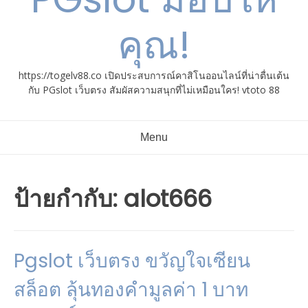
คุณ!
https://togelv88.co เปิดประสบการณ์คาสิโนออนไลน์ที่น่าตื่นเต้น
กับ PGslot เว็บตรง สัมผัสความสนุกที่ไม่เหมือนใคร! vtoto 88
Menu
ป้ายกำกับ:
alot666
Pgslot เว็บตรง ขวัญใจเซียน
สล็อต ลุ้นทองคำมูลค่า 1 บาท