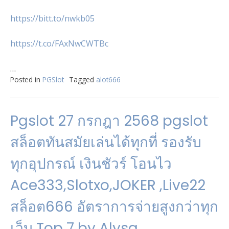
https://bitt.to/nwkb05
https://t.co/FAxNwCWTBc
…
Posted in
PGSlot
Tagged
alot666
Pgslot 27 กรกฎา 2568 pgslot
สล็อตทันสมัยเล่นได้ทุกที่ รองรับ
ทุกอุปกรณ์ เงินชัวร์ โอนไว
Ace333,Slotxo,JOKER ,Live22
สล็อต666 อัตราการจ่ายสูงกว่าทุก
เว็บ Top 7 by Alysa