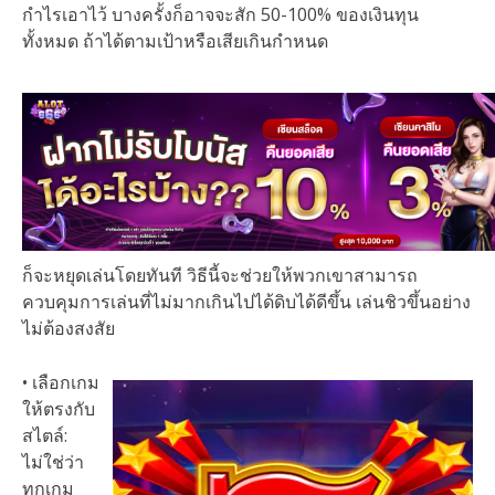
กำไรเอาไว้ บางครั้งก็อาจจะสัก 50-100% ของเงินทุน
ทั้งหมด ถ้าได้ตามเป้าหรือเสียเกินกำหนด
ก็จะหยุดเล่นโดยทันที วิธีนี้จะช่วยให้พวกเขาสามารถ
ควบคุมการเล่นที่ไม่มากเกินไปได้ดิบได้ดีขึ้น เล่นชิวขึ้นอย่าง
ไม่ต้องสงสัย
• เลือกเกม
ให้ตรงกับ
สไตล์:
ไม่ใช่ว่า
ทุกเกม