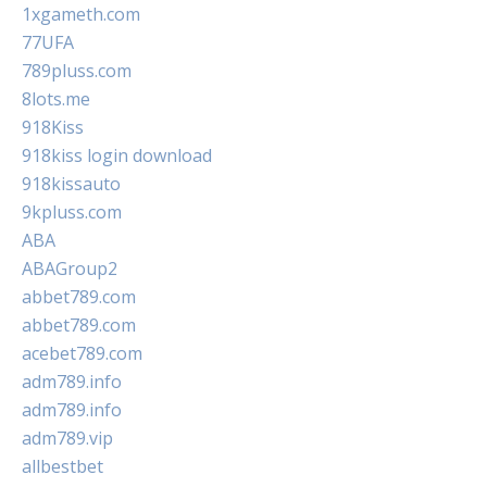
1xgameth.com
77UFA
789pluss.com
8lots.me
918Kiss
918kiss login download
918kissauto
9kpluss.com
ABA
ABAGroup2
abbet789.com
abbet789.com
acebet789.com
adm789.info
adm789.info
adm789.vip
allbestbet