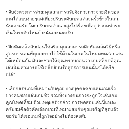
• จับจังหวะการจ่าย: คุณสามารถจับจังหวะการจ่ายเงินของ
เกมได้แบบง่ายๆแค่เพียงปรับระดับเบทแต่ละครั้งข้างในเกม
นั่นเองครับ โดยปรับเบทต่ำและสูงไปเรื่อยเพื่อดูว่าเกมชำระ
เงินในระดับไหนบ้างนั่นเองนะครับ
• ฝึกหัดเคล็ดลับก่อนใช้จริง: คุณสามารถฝึกหัดเคล็ดวิธีหรือ
สูตรการเล่นที่คุณอยากได้ใช้ด้านในเกมในโหมดทดสอบเล่น
ได้เหมือนกัน มันจะช่วยให้คุณทราบก่อนว่า เกมสล็อตที่คุณ
เล่นนั้น สามารถใช้เคล็ดลับหรือสูตรการเล่นนั้นๆได้หรือ
เปล่า
• เลือกสรรเกมที่เหมาะกับคุณ: บางบุคคลชอบเล่นเกมเร็ว
บางคนชอบเล่นเกมชิว รวมทั้งบางคนอาจจะถูกใจเล่นเกม
คูณโหดเหี้ยม ด้วยเหตุผลดังกล่าว การทดสอบเล่นนี่แหละ
ครับผมคือตัวคัดเลือกเกมที่เหมาะสมกับคุณเจริญที่สุดแล้ว
ขอรับ ได้เจอเกมที่ถูกใจอย่างไม่ต้องสงสัย