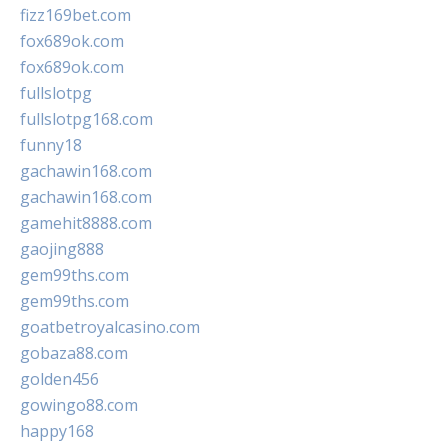
fizz169bet.com
fox689ok.com
fox689ok.com
fullslotpg
fullslotpg168.com
funny18
gachawin168.com
gachawin168.com
gamehit8888.com
gaojing888
gem99ths.com
gem99ths.com
goatbetroyalcasino.com
gobaza88.com
golden456
gowingo88.com
happy168