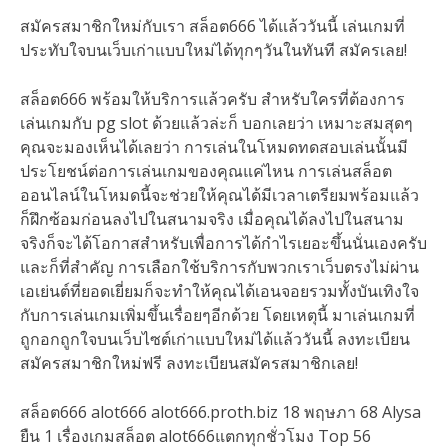
สมัครสมาชิกใหม่กับเรา สล็อต666 ได้แล้ววันนี้ เล่นเกมที่
ประทับใจบนเว็บเก่าแบบใหม่ได้ทุกๆวันในทันที สมัครเลย!
สล็อต666 พร้อมให้บริการแล้วครับ สำหรับใครที่ต้องการ
เล่นเกมกับ pg slot ด้วยแล้วล่ะก็ บอกเลยว่า เหมาะสมสุดๆ
คุณจะมองเห็นได้เลยว่า การเล่นในโหมดทดสอบเล่นนั้นมี
ประโยชน์ต่อการเล่นเกมของคุณแค่ไหน การเล่นสล็อต
ออนไลน์ในโหมดนี้จะช่วยให้คุณได้มีเวลาเตรียมพร้อมแล้ว
ก็ฝึกซ้อมก่อนลงไปในสนามจริง เมื่อคุณได้ลงไปในสนาม
จริงก็จะได้โอกาสสำหรับเพื่อการได้กำไรเยอะขึ้นนั่นเองครับ
และก็ที่สำคัญ การเลือกใช้บริการกับพวกเราเว็บตรงไม่ผ่าน
เอเย่นต์ที่ยอดเยี่ยมก็จะทำให้คุณได้เอนจอยรวมทั้งบันเทิงใจ
กับการเล่นเกมเพิ่มขึ้นเรื่อยๆอีกด้วย โดยเหตุนี้ มาเล่นเกมที่
ถูกอกถูกใจบนเว็บไซต์เก่าแบบใหม่ได้แล้ววันนี้ ลงทะเบียน
สมัครสมาชิกใหม่ฟรี ลงทะเบียนสมัครสมาชิกเลย!
สล็อต666 alot666 alot666.proth.biz 18 พฤษภา 68 Alysa
ยืน 1 เรื่องเกมสล็อต alot666แตกทุกชั่วโมง Top 56