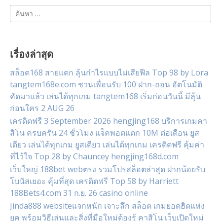
ค้นหา
สำหรับ:
เรื่องล่าสุด
สล็อต168 สายแตก ลุ้นกำไรแบบไม่เสียฟีล Top 98 by Lora
tangtem168e.com ชวนเพื่อนรับ 100 ฝาก-ถอน อัตโนมัติ
คัดมาแล้ว เล่นได้ทุกเกม tangtem168 เริ่มก่อนวันนี้ มีลุ้น
ก่อนใคร 2 AUG 26
เครดิตฟรี 3 September 2026 hengjing168 บริการเกมคา
สิโน ครบครัน 24 ชั่วโมง แจ็คพอตแตก 10M ต่อเดือน ยูส
เดียว เล่นได้ทุกเกม ยูสเดียว เล่นได้ทุกเกม เครดิตฟรี คุ้มค่า
ที่ไว้ใจ Top 28 by Chauncey hengjing168d.com
เว็บใหญ่ 188bet webตรง รวมโปรสล็อตล่าสุด ฝากน้อยรับ
โบนัสเยอะ คุ้มที่สุด เครดิตฟรี Top 58 by Harriett
188Bets4.com 31 ก.ย. 26 casino online
Jinda888 websiteแจกหนัก เจาะลึก สล็อต เกมยอดฮิตแห่ง
ยุค พร้อมวิธีเล่นและสิ่งที่มือใหม่ต้องรู้ คาสิโน เว็บเปิดใหม่