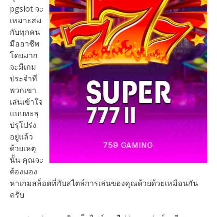
pgslot จะ
เหมาะสม
กับทุกคน
มืออาชีพ
โดยมาก
จะมีเกม
ประจำที่
พวกเขา
เล่นเข้าใจ
แบบทะลุ
ปรุโปร่ง
อยู่แล้ว
ด้วยเหตุ
นั้น คุณจะ
ต้องมอง
หาเกมสล็อตที่กับสไตล์การเล่นของคุณด้วยด้วยเหมือนกัน
ครับ