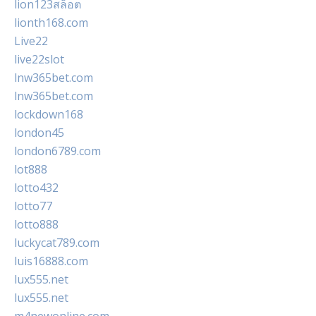
lion123สล็อต
lionth168.com
Live22
live22slot
lnw365bet.com
lnw365bet.com
lockdown168
london45
london6789.com
lot888
lotto432
lotto77
lotto888
luckycat789.com
luis16888.com
lux555.net
lux555.net
m4newonline.com