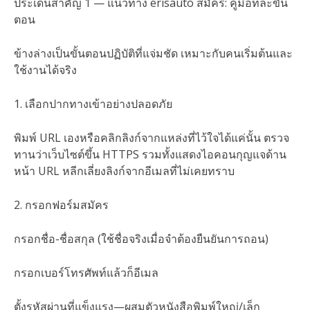
ประเด็นสำคัญ 1 — แนวทาง erisauto สมัคร: คู่มือทีละขั้น
ตอน
ข้างล่างเป็นขั้นตอนปฏิบัติที่แจ่มชัด เหมาะกับคนเริ่มต้นและ
ใช้งานได้จริง
1. เลือกปากทางเข้าอย่างปลอดภัย
พิมพ์ URL เองหรือคลิกลิงก์จากแหล่งที่ไว้ใจได้แค่นั้น ตรวจ
ทานว่าเว็บไซต์ขึ้น HTTPS รวมทั้งแสดงไอคอนกุญแจด้าน
หน้า URL หลีกเลี่ยงลิงก์จากอีเมลที่ไม่เคยทราบ
2. กรอกฟอร์มสมัคร
กรอกชื่อ-ชื่อสกุล (ใช้ชื่อจริงเมื่อจำต้องยืนยันการถอน)
กรอกเบอร์โทรศัพท์แล้วก็อีเมล
ตั้งรหัสผ่านที่แข็งแรง—ผสมตัวหนังสือพิมพ์ใหญ่/เล็ก