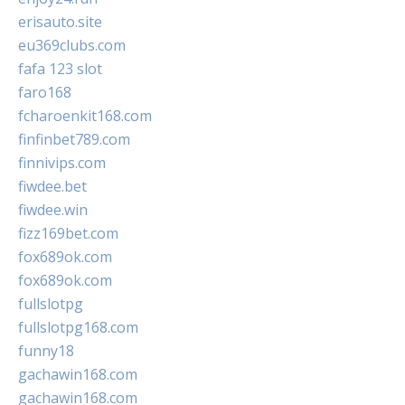
erisauto.site
eu369clubs.com
fafa 123 slot
faro168
fcharoenkit168.com
finfinbet789.com
finnivips.com
fiwdee.bet
fiwdee.win
fizz169bet.com
fox689ok.com
fox689ok.com
fullslotpg
fullslotpg168.com
funny18
gachawin168.com
gachawin168.com