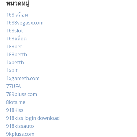
หมวดหมู่
168 สล็อต
1688vegasx.com
168slot
168สล็อต
188bet
188betth
1xbetth
1xbit
1xgameth.com
77UFA
789pluss.com
8lots.me
918Kiss
918kiss login download
918kissauto
9kpluss.com