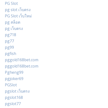
PG Slot
pg slot เว็บตรง
PG Slot เว็บใหม่
pg สล็อต
pg เว็บตรง
pg718
pg77
pg99
pgfish
pggold168bet.com
pggold168bet.com
Pgheng99
pgjoker69
PGSlot
pgslot เว็บตรง
pgslot168
pgslot77