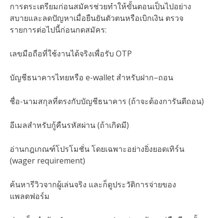
การตระเตรียมก่อนสมัครช่วยทำให้ขั้นตอนเป็นไปอย่าง
สบายและลดปัญหาเมื่อยืนยันตัวตนหรือเบิกเงิน ตรวจ
รายการต่อไปนี้ก่อนกดสมัคร:
เลขมือถือที่ใช้งานได้จริงเพื่อรับ OTP
บัญชีธนาคารไทยหรือ e-wallet สำหรับฝาก–ถอน
ชื่อ-นามสกุลที่ตรงกับบัญชีธนาคาร (ถ้าจะต้องการันตีถอน)
อีเมลสำหรับกู้คืนรหัสผ่าน (ถ้าเกิดมี)
อ่านกฎเกณฑ์โปรโมชั่น โดยเฉพาะอย่างยิ่งยอดเทิร์น
(wager requirement)
ค้นหารีวิวจากผู้เล่นจริง และก็ดูประวัติการจ่ายของ
แพลตฟอร์ม