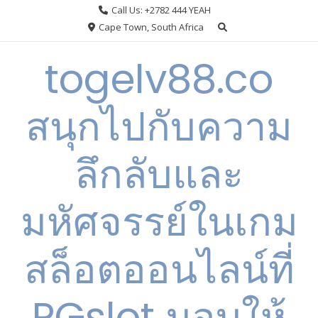
Skip
Call Us: +2782 444 YEAH
to
Cape Town, South Africa
content
togelv88.co
สนุกไปกับความ
ลึกลับและ
มหัศจรรย์ในเกม
สล็อตออนไลน์ที่
PGslot มอบให้