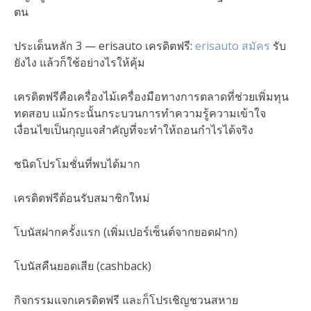
ตน
ประเด็นหลัก 3 — erisauto เครดิตฟรี:
erisauto สมัคร
รับ
ยังไง แล้วก็ใช้อย่างไรให้คุ้ม
เครดิตฟรีคือเครื่องไม้เครื่องมือทางการตลาดที่ช่วยเพิ่มทุน
ทดสอบ แม้กระนั้นกระบวนการทำความรู้ความเข้าใจ
เงื่อนไขเป็นกุญแจสำคัญที่จะทำให้ถอนกำไรได้จริง
ชนิดโปรโมชั่นที่พบได้มาก
เครดิตฟรีต้อนรับสมาชิกใหม่
โบนัสฝากครั้งแรก (เพิ่มเปอร์เซ็นต์จากยอดฝาก)
โบนัสคืนยอดเสีย (cashback)
กิจกรรมแจกเครดิตฟรี และก็โปรเชิญชวนสหาย