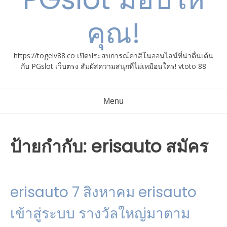
คุณ!
https://togelv88.co เปิดประสบการณ์คาสิโนออนไลน์ที่น่าตื่นเต้น
กับ PGslot เว็บตรง สัมผัสความสนุกที่ไม่เหมือนใคร! vtoto 88
Menu
ป้ายกำกับ:
erisauto สมัคร
erisauto 7 สิงหาคม erisauto
เข้าสู่ระบบ รางวัลใหญ่มาตาม