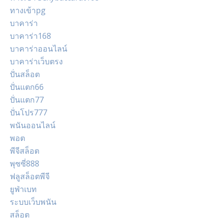
ทางเข้าpg
บาคาร่า
บาคาร่า168
บาคาร่าออนไลน์
บาคาร่าเว็บตรง
ปั่นสล็อต
ปั่นแตก66
ปั่นแตก77
ปั่นโปร777
พนันออนไลน์
พอต
พีจีสล็อต
พุซซี่888
ฟลูสล็อตพีจี
ยูฟ่าเบท
ระบบเว็บพนัน
สล็อต