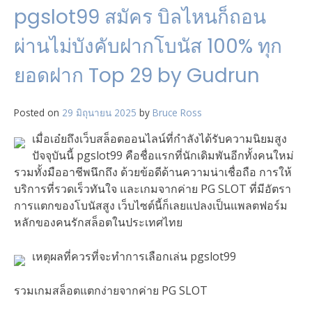
pgslot99 สมัคร บิลไหนก็ถอน
ผ่านไม่บังคับฝากโบนัส 100% ทุก
ยอดฝาก Top 29 by Gudrun
Posted on
29 มิถุนายน 2025
by
Bruce Ross
เมื่อเอ๋ยถึงเว็บสล็อตออนไลน์ที่กำลังได้รับความนิยมสูง
ปัจจุบันนี้ pgslot99 คือชื่อแรกที่นักเดิมพันอีกทั้งคนใหม่
รวมทั้งมืออาชีพนึกถึง ด้วยข้อดีด้านความน่าเชื่อถือ การให้
บริการที่รวดเร็วทันใจ และเกมจากค่าย PG SLOT ที่มีอัตรา
การแตกของโบนัสสูง เว็บไซต์นี้ก็เลยแปลงเป็นแพลตฟอร์ม
หลักของคนรักสล็อตในประเทศไทย
เหตุผลที่ควรที่จะทำการเลือกเล่น pgslot99
รวมเกมสล็อตแตกง่ายจากค่าย PG SLOT