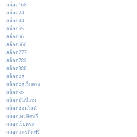
สล็อต168
สล็อต24
สล็อต44
สล็อต55
สล็อต66
สล็อต666
สล็อต777
สล็อต789
สล็อต888
สล็อตpg
สล็อตpgเว็บตรง
สล็อตxo
สล็อตมันนี่เกม
สล็อตออนไลน์
สล็อตเครดิตฟรี
สล็อตเว็บตรง
สล็อตเเครดิตฟรี