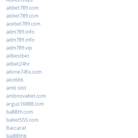
abbet789.com
abbet789.com
acebet789.com
adm789.info
adm789.info
adm789.vip
allbestbet
allbet24hr
allone745s.com
alot666
amb slot
ambnovabet.com
argus16888.com
ba88th.com
babet555.com
Baccarat
baj88thb