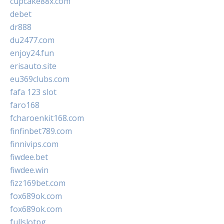
cupcake88x.com
debet
dr888
du2477.com
enjoy24.fun
erisauto.site
eu369clubs.com
fafa 123 slot
faro168
fcharoenkit168.com
finfinbet789.com
finnivips.com
fiwdee.bet
fiwdee.win
fizz169bet.com
fox689ok.com
fox689ok.com
fullslotpg