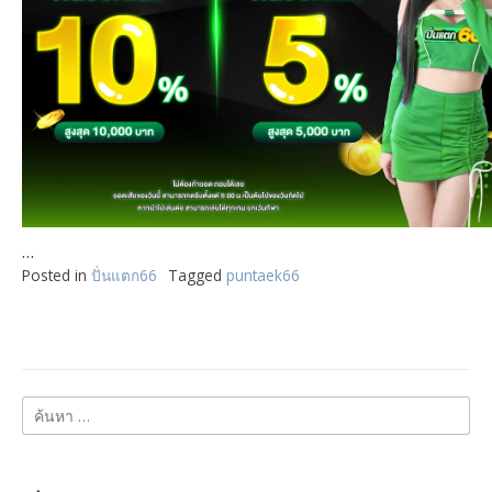
…
Posted in
ปั่นแตก66
Tagged
puntaek66
ค้นหา
สำหรับ: