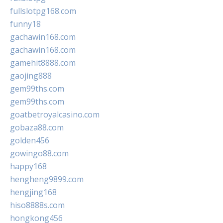
fullslotpg168.com
funny18
gachawin168.com
gachawin168.com
gamehit8888.com
gaojing888
gem99ths.com
gem99ths.com
goatbetroyalcasino.com
gobaza88.com
golden456
gowingo88.com
happy168
hengheng9899.com
hengjing168
hiso8888s.com
hongkong456