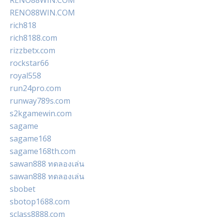
RENO88WIN.COM
RENO88WIN.COM
rich818
rich8188.com
rizzbetx.com
rockstar66
royal558
run24pro.com
runway789s.com
s2kgamewin.com
sagame
sagame168
sagame168th.com
sawan888 ทดลองเล่น
sawan888 ทดลองเล่น
sbobet
sbotop1688.com
sclass8888.com