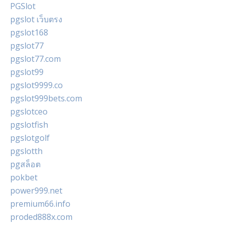
PGSlot
pgslot เว็บตรง
pgslot168
pgslot77
pgslot77.com
pgslot99
pgslot9999.co
pgslot999bets.com
pgslotceo
pgslotfish
pgslotgolf
pgslotth
pgสล็อต
pokbet
power999.net
premium66.info
proded888x.com