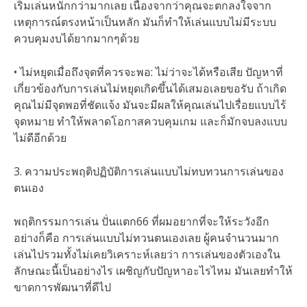
เริ่มเล่นหนักกว่ามากเลย เนื่องจากว่าคุณจะตกลงใจจาก
เหตุการณ์ตรงหน้าเป็นหลัก มันก็ทำให้เล่นแบบไม่มีระบบ
ควบคุมงบได้ยากมากๆด้วย
• ไม่หยุดเมื่อถึงจุดที่ควรจะพอ: ไม่ว่าจะได้หรือเสีย ปัญหาที่
เกี่ยวข้องกับการเล่นไม่หยุดเกิดขึ้นได้เสมอเลยขอรับ ถ้าเกิด
คุณไม่มีจุดพอที่ชัดแจ้ง มันจะมีผลให้คุณเล่นไปเรื่อยแบบไร้
จุดหมาย ทำให้พลาดโอกาสควบคุมเกม และก็มักจบลงแบบ
ไม่ดีอีกด้วย
3. ความประพฤติปฏิบัติการเล่นแบบไม่ทบทวนการเล่นของ
ตนเอง
พฤติกรรมการเล่น ปั่นแตก66 ที่ผมอยากที่จะให้ระวังอีก
อย่างก็คือ การเล่นแบบไม่ทวนตนเองเลย ผู้คนจำนวนมาก
เล่นไปรวมทั้งไม่เคยวิเคราะห์เลยว่า การเล่นของตัวเองใน
ลักษณะนี้เป็นอย่างไร เผชิญกับปัญหาอะไรไหม มันเลยทำให้
ขาดการพัฒนาที่ดีไป