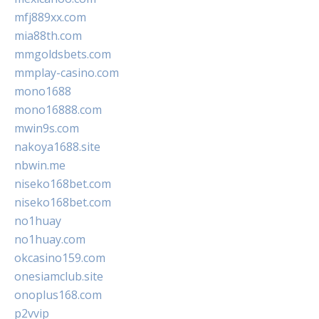
mfj889xx.com
mia88th.com
mmgoldsbets.com
mmplay-casino.com
mono1688
mono16888.com
mwin9s.com
nakoya1688.site
nbwin.me
niseko168bet.com
niseko168bet.com
no1huay
no1huay.com
okcasino159.com
onesiamclub.site
onoplus168.com
p2vvip