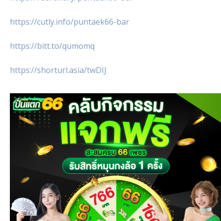
https://cutly.info/puntaek66-bar
https://bitt.to/qumomq
https://shorturl.asia/twDIJ