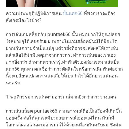
ความประพฤติปฏิบัติการเล่น
ปั่นแตก66
ที่พวกเราจะต้อง
สังเกตมีอะไรบ้าง?
การเล่นเกมสล็อตกับ puntaek66 นั้น ผมอยากให้คุณปล่อย
ใจสบายๆได้เลยครับผม เพราะในเกมสล็อตมันมิได้มีอะไร
ยากเกินความจำเป็นแน่ๆ แต่ว่าสิ่งที่อาจจะส่งผลให้เราเล่น
แล้วเสียได้มักมีเหตุมาจากการกระทำการเล่นของเราเอง
มากยิ่งกว่า ถ้าหากพวกเรารู้เท่าทันตัวเองก่อนจะมาเล่นปั่น
แตก66 ทุกหน ผมเชื่อว่า การตัดสินใจหรือการเดิมพันต่อจาก
นี้จะเปลี่ยนแปลงการเล่นเสียให้เป็นกำไรได้อีกยาวแน่นอน
นะครับ
1. พฤติกรรมการเล่นตามอารมณ์มากยิ่งกว่าการวางแผน
การเล่นสล็อต puntaek66 ตามอารมณ์ถือเป็นเรื่องที่เกิดขึ้น
บ่อยครั้ง ต่อให้คุณจะมีประสบการณ์เยอะแค่ไหน มันก็มี
โอกาสเผลอเล่นตามอารมณ์ได้ด้วยเหมือนกันครับผม ซึ่งมัน