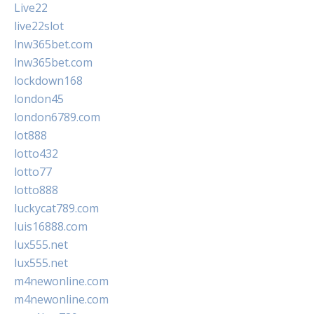
Live22
live22slot
lnw365bet.com
lnw365bet.com
lockdown168
london45
london6789.com
lot888
lotto432
lotto77
lotto888
luckycat789.com
luis16888.com
lux555.net
lux555.net
m4newonline.com
m4newonline.com