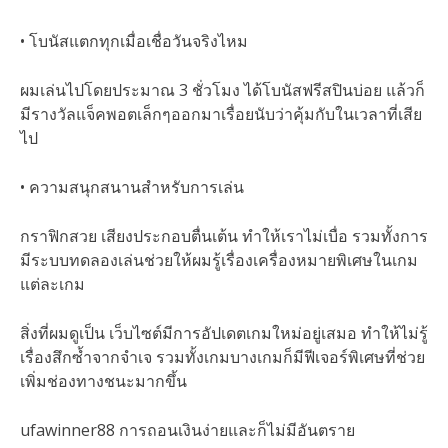
• โบนัสแตกทุกเมื่อเชื่อวันจริงไหม
ผมเล่นไปโดยประมาณ 3 ชั่วโมง ได้โบนัสฟรีสปินบ่อย แล้วก็
มีรางวัลแจ็คพอตเล็กๆออกมาเรื่อยนับว่าคุ้มกับในเวลาที่เสีย
ไป
• ความสนุกสนานสำหรับการเล่น
กราฟิกสวย เสียงประกอบตื่นเต้น ทำให้เราไม่เบื่อ รวมทั้งการ
มีระบบทดลองเล่นช่วยให้ผมรู้เรื่องเครื่องหมายพิเศษในเกม
แต่ละเกม
สิ่งที่ผมดูเป็น เว็บไซต์มีการอัปเดตเกมใหม่อยู่เสมอ ทำให้ไม่รู้
เรื่องสึกซ้ำจากจำเจ รวมทั้งเกมบางเกมก็มีฟีเจอร์พิเศษที่ช่วย
เพิ่มช่องทางชนะมากขึ้น
ufawinner88 การถอนเงินง่ายและก็ไม่มีอันตราย