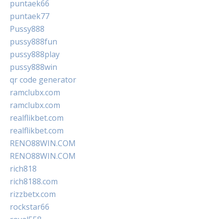
puntaek66
puntaek77
Pussy888
pussy888fun
pussy888play
pussy888win
qr code generator
ramclubx.com
ramclubx.com
realflikbet.com
realflikbet.com
RENO88WIN.COM
RENO88WIN.COM
rich818
rich8188.com
rizzbetx.com
rockstar66