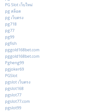
PG Slot เว็บใหม่
pg สล็อต
pg เว็บตรง
pg718
pg77
pg99
pgfish
pggold168bet.com
pggold168bet.com
Pgheng99
pgjoker69
PGSlot
pgslot เว็บตรง
pgslot168
pgslot77
pgslot77.com
pgslot99