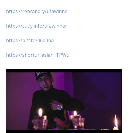
https://rebrand.ly/ufawinner
https://cutly.info/ufawinner
https://bitt.to/06d0na
https://shorturl.asia/HTPWc