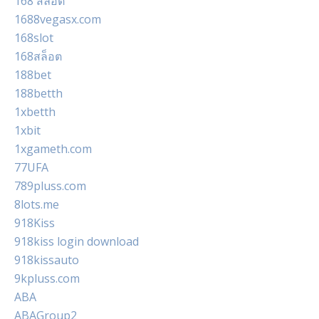
168 สล็อต
1688vegasx.com
168slot
168สล็อต
188bet
188betth
1xbetth
1xbit
1xgameth.com
77UFA
789pluss.com
8lots.me
918Kiss
918kiss login download
918kissauto
9kpluss.com
ABA
ABAGroup2