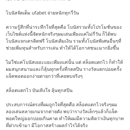
โบนัสจัดเต็ม ufabet จ่ายหนักทุกวี่วัน
ความรู้สึกที่น่าระทึกใจที่สุดคือ โบนัสรวมทั้งโปรโมชั่นของ
เว็บไซต์แห่งนี้จัดหนักจริงๆผมเล่นเพียงแค่ไม่กี่วัน ก็ได้พบ
โบนัสแจกเครดิตฟรี โบนัสเติมเงิน รวมทั้งโบนัสพิเศษอื่นๆที่
ช่วยเพิ่มทุนสำหรับการเล่น ทำให้ได้โอกาสชนะมากยิ่งขึ้น
ไม่ใช่แค่โบนัสเยอะแยะเพียงแค่นั้น แต่ สล็อตแตกไว ก็ทำให้
ผมสนุกสนานและก็ลุ้นทุกครั้งที่กดสปิน รางวัลแตกบ่อยครั้ง
แจ็คพอตออกง่ายดายกว่าที่เคยพบจริงๆ
สล็อตแตกไว บันเทิงใจ ลุ้นทุกสปิน
ประสบการณ์ตรงที่ผมถูกใจที่สุดคือ สล็อตแตกไวจริงๆผม
ลองเล่นหลายเกมจากค่ายดัง พบว่ารางวัลเล็กๆแล้วก็แจ็ค
พอตใหญ่ออกบ่อยเกินคาด ทำให้ผมมีความคิดว่าเงินทุกบาท
ที่ฝากเข้ามา มีโอกาสสร้างผลกำไรได้จริง