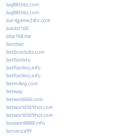
baj88thbz.com
baj88thbz.com
bar4game24hr.com
baslot168
bbp168.me
bestbet
betboxclubs.com
betflixtikto
betflixtikto.info
betflixtikto.info
betm4vip.com
betway
betwin6666.com
betworld369hot.com
betworld369hot.com
bluewin8888.info
bonanza99