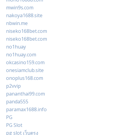
mwin9s.com
nakoya1688.site
nbwin.me
niseko168bet.com
niseko168bet.com
no1huay
no1huay.com
okcasino159.com
onesiamclub.site
onoplus168.com
p2vvip
pananthai99.com
panda555
paramax1688.info
PG
PG Slot
pg slot เว็บตรง