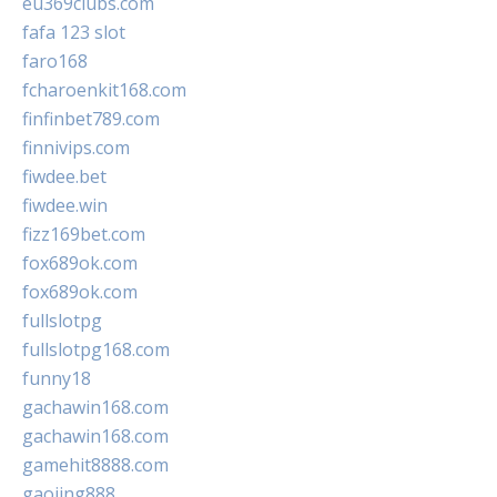
eu369clubs.com
fafa 123 slot
faro168
fcharoenkit168.com
finfinbet789.com
finnivips.com
fiwdee.bet
fiwdee.win
fizz169bet.com
fox689ok.com
fox689ok.com
fullslotpg
fullslotpg168.com
funny18
gachawin168.com
gachawin168.com
gamehit8888.com
gaojing888