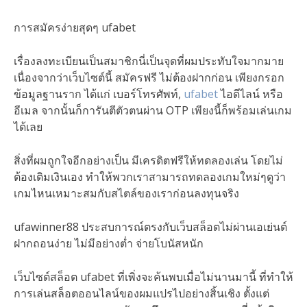
การสมัครง่ายสุดๆ ufabet
เรื่องลงทะเบียนเป็นสมาชิกนี่เป็นจุดที่ผมประทับใจมากมาย
เนื่องจากว่าเว็บไซต์นี้ สมัครฟรี ไม่ต้องฝากก่อน เพียงกรอก
ข้อมูลฐานราก ได้แก่ เบอร์โทรศัพท์,
ufabet
ไอดีไลน์ หรือ
อีเมล จากนั้นก็การันตีตัวตนผ่าน OTP เพียงนี้ก็พร้อมเล่นเกม
ได้เลย
สิ่งที่ผมถูกใจอีกอย่างเป็น มีเครดิตฟรีให้ทดลองเล่น โดยไม่
ต้องเติมเงินเอง ทำให้พวกเราสามารถทดลองเกมใหม่ๆดูว่า
เกมไหนเหมาะสมกับสไตล์ของเราก่อนลงทุนจริง
ufawinner88 ประสบการณ์ตรงกับเว็บสล็อตไม่ผ่านเอเย่นต์
ฝากถอนง่าย ไม่มีอย่างต่ำ จ่ายโบนัสหนัก
เว็บไซต์สล็อต ufabet ที่เพิ่งจะค้นพบเมื่อไม่นานมานี้ ที่ทำให้
การเล่นสล็อตออนไลน์ของผมแปรไปอย่างสิ้นเชิง ตั้งแต่