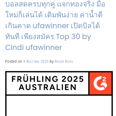
บอลสดครบทุกคู่ แจกทองจริง มือ
ใหม่ก็เล่นได้ เดิมพันง่าย ค่าน้ำดี
เกินคาด ufawinner เปิดบิลได้
ทันที เพียงสมัคร Top 30 by
Cindi ufawinner
Posted on
4 ธันวาคม 2025
by
Bruce Ross