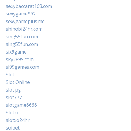
sexybaccarat168.com
sexygame992
sexygameplus.me
shinobi24hr.com
sing55fun.com
sing55fun.com
six9game
sky2899.com
sl99games.com
Slot
Slot Online
slot pg
slot777
slotgame6666
Slotxo
slotxo24hr
soibet