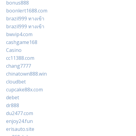
bonus888
boonlert1688.com
brazil999 ทางเข้า
brazil999 ทางเข้า
bwvip4.com
cashgame168
Casino
cc11388.com
chang7777
chinatown888.win
cloudbet
cupcake88x.com
debet
dr888
du2477.com
enjoy24.fun
erisauto.site