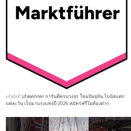
ufabet
ufawinner การันตีครบวงจร ใหม่ปัจจุบัน โบนัสแตก
แต่ละวัน เว็บมาแรงแห่งปี 2026 สมัครฟรีไม่ต้องฝาก