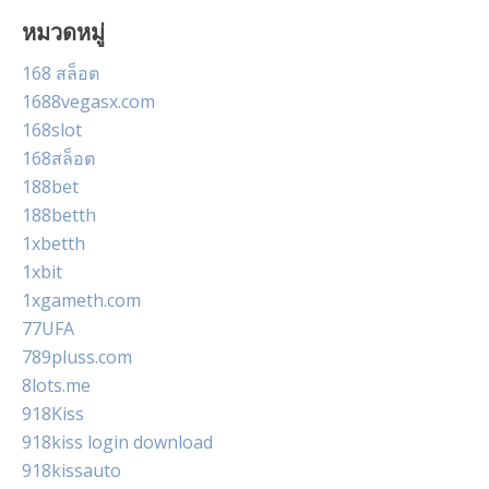
หมวดหมู่
168 สล็อต
1688vegasx.com
168slot
168สล็อต
188bet
188betth
1xbetth
1xbit
1xgameth.com
77UFA
789pluss.com
8lots.me
918Kiss
918kiss login download
918kissauto