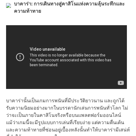
บาคาร่า: การเดินทางสู่คาสิโนแห่งความลุ้นระทึกและ
ความท้าทาย
บาคาร่านั้นเป็นเกมการพนันที่มีประวัติยาวนาน และถูกได้
รับความนิยมอย่างมากในบรรดานักเล่นการพนันทั่วโลก ไม่
ว่าจะเป็นภายในคาสิโนจริงหรือบนแพลตฟอร์มออนไลน์
แม้ว่าเกมนี้จะมีรูปแบบการเล่นที่เรียบง่าย แต่ความตื่นเต้น
และความท้าทายที่ซ่อนอยู่เบื้องหลังนั้นทำให้บาคาร่ามีเสน่ห์