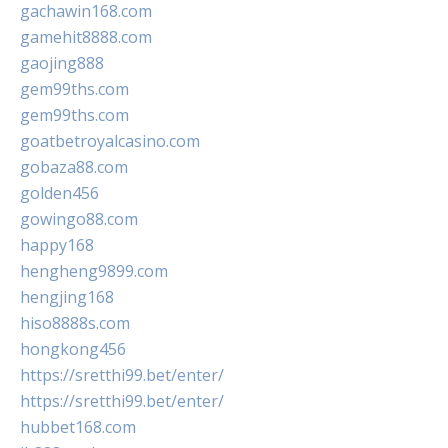
gachawin168.com
gamehit8888.com
gaojing888
gem99ths.com
gem99ths.com
goatbetroyalcasino.com
gobaza88.com
golden456
gowingo88.com
happy168
hengheng9899.com
hengjing168
hiso8888s.com
hongkong456
https://sretthi99.bet/enter/
https://sretthi99.bet/enter/
hubbet168.com