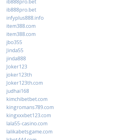
ib888pro.bet
ib888pro.bet
infyplus888.info
item388.com
item388.com
jbo355
Jinda55
jinda888
Joker123
joker123th
Joker123th.com
judhai168
kimchibetbet.com
kingromans789.com
kingxxxbet123.com
lala55-casino.com
lalikabetsgame.com
lcbet444.com