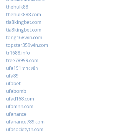
thehulk88
thehulk888.com
tia8kingbet.com
tia8kingbet.com
tong168win.com
topstar359win.com
tr1688.info
tree78999.com
ufa191 ทางเข้า
ufa89
ufabet
ufabomb
ufad168.com
ufamnn.com
ufanance
ufanance789.com
ufasocietyth.com