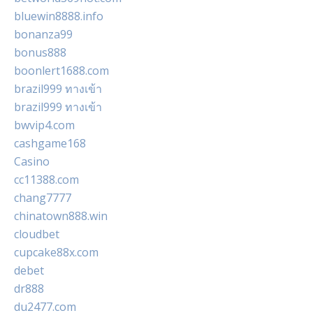
bluewin8888.info
bonanza99
bonus888
boonlert1688.com
brazil999 ทางเข้า
brazil999 ทางเข้า
bwvip4.com
cashgame168
Casino
cc11388.com
chang7777
chinatown888.win
cloudbet
cupcake88x.com
debet
dr888
du2477.com