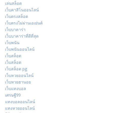
เล่นสล็อต
เว็บคาสิโนออนไลน์
เว็บตรงสล็อต
เว็บตรงไม่ผ่านเอเย่นต์
เว็บบาคาร่า
เว็บบาคาร่าที่ดีที่สุด
เว็บพนัน
เว็บพนันออนไลน์
เว็บสล็อต
เว็บสล็อต
เว็บสล็อต pg
เว็บหวยออนไลน์
เว็บหวยฮานอย
เว็บแทงบอล
เศรษฐี99
แทงบอลออนไลน์
แทงหวยออนไลน์