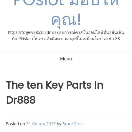
คุณ!
https://togelv88.co เปิดประสบการณ์คาสิโนออนไลน์ที่น่าตื่นเต้น
กับ PGslot เว็บตรง สัมผัสความสนุกที่ไม่เหมือนใคร! vtoto 88
Menu
The ten Key Parts In
Dr888
Posted on
31 มีนาคม 2025
by
Bruce Ross