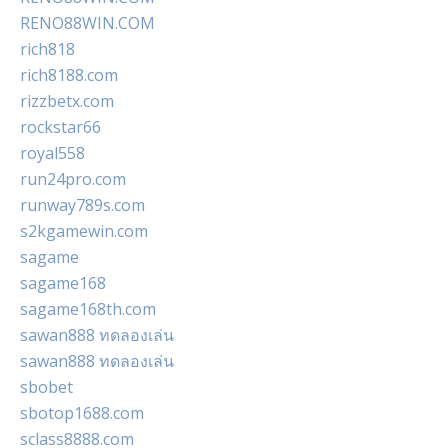
RENO88WIN.COM
rich818
rich8188.com
rizzbetx.com
rockstar66
royal558
run24pro.com
runway789s.com
s2kgamewin.com
sagame
sagame168
sagame168th.com
sawan888 ทดลองเล่น
sawan888 ทดลองเล่น
sbobet
sbotop1688.com
sclass8888.com