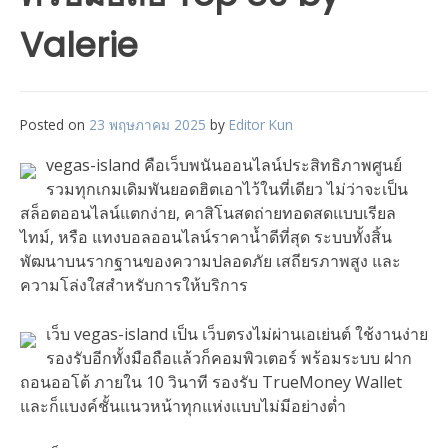
Valerie
Posted on
23 พฤษภาคม 2025
by
Editor Kun
vegas-island คือเว็บพนันออนไลน์ประสิทธิภาพศูนย์
รวมทุกเกมเดิมพันยอดฮิตเอาไว้ในที่เดียว ไม่ว่าจะเป็น
สล็อตออนไลน์แตกง่าย, คาสิโนสดถ่ายทอดสดแบบเรียล
ไทม์, หรือ แทงบอลออนไลน์ราคาน้ำดีที่สุด ระบบทั้งสิ้น
พัฒนาบนรากฐานของความปลอดภัย เสถียรภาพสูง และ
ความโล่งใสสำหรับการให้บริการ
เว็บ vegas-island เป็น เว็บตรงไม่ผ่านเอเย่นต์ ใช้งานง่าย
รองรับอีกทั้งมือถือแล้วก็คอมพิวเตอร์ พร้อมระบบ ฝาก
ถอนออโต้ ภายใน 10 วินาที รองรับ TrueMoney Wallet
และก็แบงค์ชั้นแนวหน้าทุกแห่งแบบไม่มีอย่างต่ำ