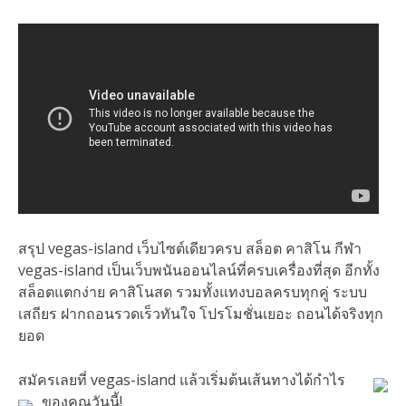
สรุป vegas-island เว็บไซต์เดียวครบ สล็อต คาสิโน กีฬา
vegas-island เป็นเว็บพนันออนไลน์ที่ครบเครื่องที่สุด อีกทั้ง
สล็อตแตกง่าย คาสิโนสด รวมทั้งแทงบอลครบทุกคู่ ระบบ
เสถียร ฝากถอนรวดเร็วทันใจ โปรโมชั่นเยอะ ถอนได้จริงทุก
ยอด
สมัครเลยที่ vegas-island แล้วเริ่มต้นเส้นทางได้กำไร
ของคุณวันนี้!