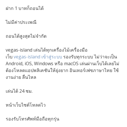
ฝาก 1 บาทก็ถอนได้
ไม่มีค่าประเพณี
ถอนได้สูงสุดไม่จำกัด
vegas-island เล่นได้ทุกเครื่องไม้เครื่องมือ
เว็บ
vegas-island เข้าสู่ระบบ
รองรับทุกระบบ ไม่ว่าจะเป็น
Android, iOS, Windows หรือ macOS เล่นผ่านเว็บได้เลยไม่
ต้องโหลดแอปพลิเคชันให้ยุ่งยาก อินเทอร์เฟซภาษาไทย ใช้
งานง่าย ลื่นไหล
เล่นได้ 24 ชม.
หน้าเว็บไซต์โหลดไว
รองรับโทรศัพท์มือถือทุกรุ่น