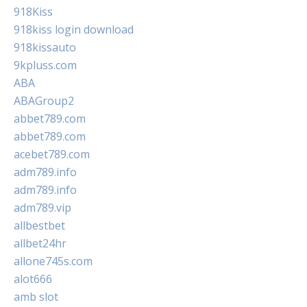
918Kiss
918kiss login download
918kissauto
9kpluss.com
ABA
ABAGroup2
abbet789.com
abbet789.com
acebet789.com
adm789.info
adm789.info
adm789.vip
allbestbet
allbet24hr
allone745s.com
alot666
amb slot