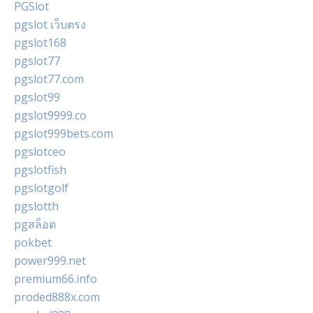
PGSlot
pgslot เว็บตรง
pgslot168
pgslot77
pgslot77.com
pgslot99
pgslot9999.co
pgslot999bets.com
pgslotceo
pgslotfish
pgslotgolf
pgslotth
pgสล็อต
pokbet
power999.net
premium66.info
proded888x.com