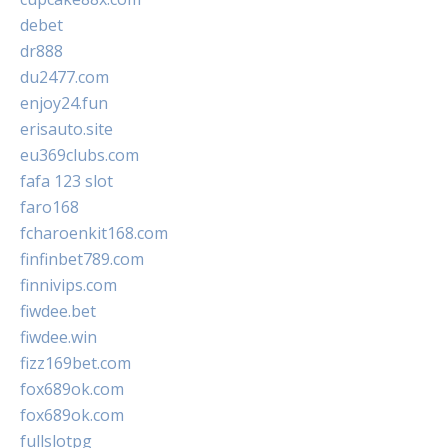
debet
dr888
du2477.com
enjoy24.fun
erisauto.site
eu369clubs.com
fafa 123 slot
faro168
fcharoenkit168.com
finfinbet789.com
finnivips.com
fiwdee.bet
fiwdee.win
fizz169bet.com
fox689ok.com
fox689ok.com
fullslotpg