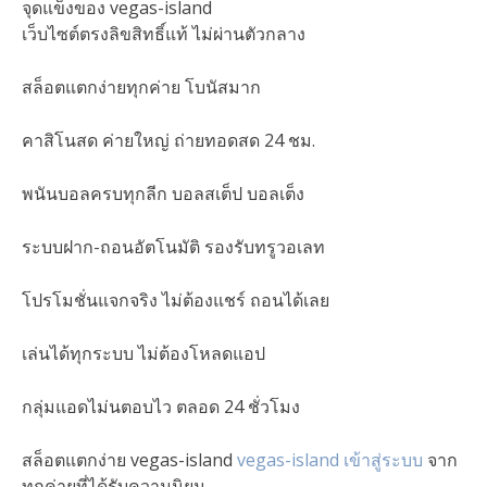
จุดแข็งของ vegas-island
เว็บไซต์ตรงลิขสิทธิ์แท้ ไม่ผ่านตัวกลาง
สล็อตแตกง่ายทุกค่าย โบนัสมาก
คาสิโนสด ค่ายใหญ่ ถ่ายทอดสด 24 ชม.
พนันบอลครบทุกลีก บอลสเต็ป บอลเต็ง
ระบบฝาก-ถอนอัตโนมัติ รองรับทรูวอเลท
โปรโมชั่นแจกจริง ไม่ต้องแชร์ ถอนได้เลย
เล่นได้ทุกระบบ ไม่ต้องโหลดแอป
กลุ่มแอดไม่นตอบไว ตลอด 24 ชั่วโมง
สล็อตแตกง่าย vegas-island
vegas-island เข้าสู่ระบบ
จาก
ทุกค่ายที่ได้รับความนิยม