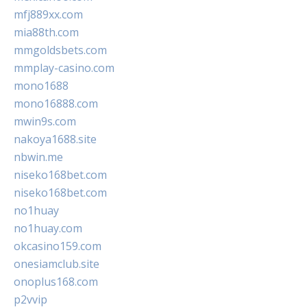
mfj889xx.com
mia88th.com
mmgoldsbets.com
mmplay-casino.com
mono1688
mono16888.com
mwin9s.com
nakoya1688.site
nbwin.me
niseko168bet.com
niseko168bet.com
no1huay
no1huay.com
okcasino159.com
onesiamclub.site
onoplus168.com
p2vvip