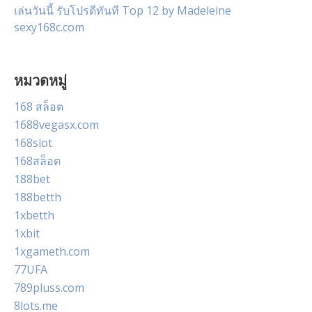
เล่นวันนี้ รับโปรดีทันที Top 12 by Madeleine
sexy168c.com
หมวดหมู่
168 สล็อต
1688vegasx.com
168slot
168สล็อต
188bet
188betth
1xbetth
1xbit
1xgameth.com
77UFA
789pluss.com
8lots.me