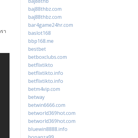
baj88thb
baj88thbz.com
baj88thbz.com
bar4game24hr.com
ตรา
baslot168
bbp168.me
bestbet
betboxclubs.com
betflixtikto
betflixtikto.info
betflixtikto.info
betm4vip.com
betway
betwin6666.com
betworld369hot.com
betworld369hot.com
bluewin8888.info
bonanza99