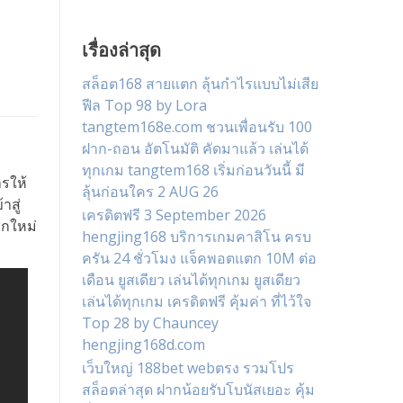
เรื่องล่าสุด
สล็อต168 สายแตก ลุ้นกำไรแบบไม่เสีย
ฟีล Top 98 by Lora
tangtem168e.com ชวนเพื่อนรับ 100
ฝาก-ถอน อัตโนมัติ คัดมาแล้ว เล่นได้
ทุกเกม tangtem168 เริ่มก่อนวันนี้ มี
ารให้
ลุ้นก่อนใคร 2 AUG 26
าสู่
เครดิตฟรี 3 September 2026
ิกใหม่
hengjing168 บริการเกมคาสิโน ครบ
ครัน 24 ชั่วโมง แจ็คพอตแตก 10M ต่อ
เดือน ยูสเดียว เล่นได้ทุกเกม ยูสเดียว
เล่นได้ทุกเกม เครดิตฟรี คุ้มค่า ที่ไว้ใจ
Top 28 by Chauncey
hengjing168d.com
เว็บใหญ่ 188bet webตรง รวมโปร
สล็อตล่าสุด ฝากน้อยรับโบนัสเยอะ คุ้ม