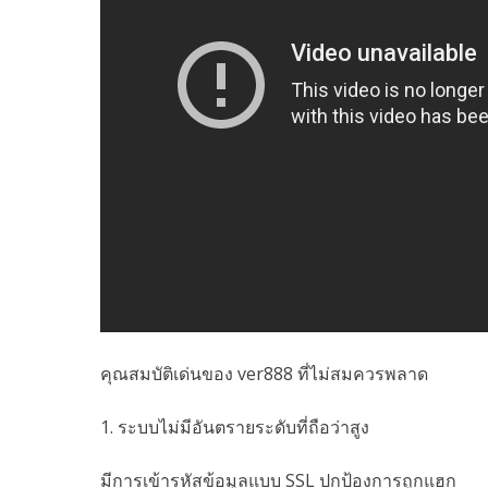
คุณสมบัติเด่นของ ver888 ที่ไม่สมควรพลาด
1. ระบบไม่มีอันตรายระดับที่ถือว่าสูง
มีการเข้ารหัสข้อมูลแบบ SSL ปกป้องการถูกแฮก