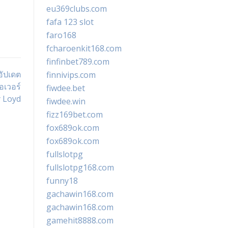
eu369clubs.com
fafa 123 slot
faro168
fcharoenkit168.com
finfinbet789.com
อัปเดต
finnivips.com
อเวอร์
fiwdee.bet
 Loyd
fiwdee.win
fizz169bet.com
fox689ok.com
fox689ok.com
fullslotpg
fullslotpg168.com
funny18
gachawin168.com
gachawin168.com
gamehit8888.com