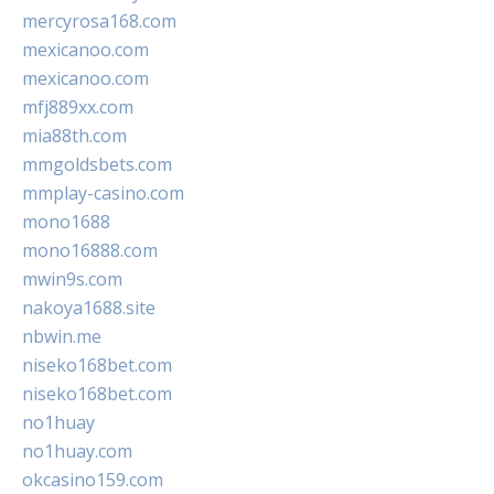
mercyrosa168.com
mexicanoo.com
mexicanoo.com
mfj889xx.com
mia88th.com
mmgoldsbets.com
mmplay-casino.com
mono1688
mono16888.com
mwin9s.com
nakoya1688.site
nbwin.me
niseko168bet.com
niseko168bet.com
no1huay
no1huay.com
okcasino159.com