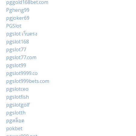
pggold168bet.com
Pgheng99
pgjoker69
PGSlot
pgslot เว็บตรง
pgslot168
pgslot77
pgslot77.com
pgslot99
pgslot9999.co
pgslot999bets.com
pgslotceo
pgslotfish
pgslotgolf
pgslotth
pgสล็อต
pokbet