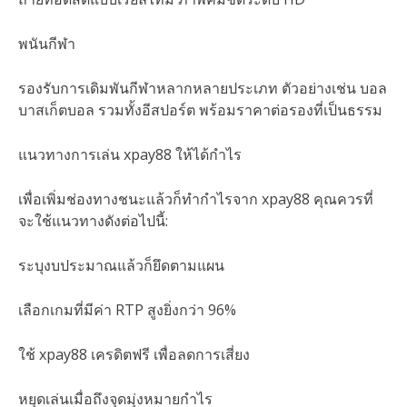
พนันกีฬา
รองรับการเดิมพันกีฬาหลากหลายประเภท ตัวอย่างเช่น บอล
บาสเก็ตบอล รวมทั้งอีสปอร์ต พร้อมราคาต่อรองที่เป็นธรรม
แนวทางการเล่น xpay88 ให้ได้กำไร
เพื่อเพิ่มช่องทางชนะแล้วก็ทำกำไรจาก xpay88 คุณควรที่
จะใช้แนวทางดังต่อไปนี้:
ระบุงบประมาณแล้วก็ยึดตามแผน
เลือกเกมที่มีค่า RTP สูงยิ่งกว่า 96%
ใช้ xpay88 เครดิตฟรี เพื่อลดการเสี่ยง
หยุดเล่นเมื่อถึงจุดมุ่งหมายกำไร