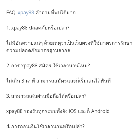
FAQ:
xpay88
คำถามที่พบได้มาก
1. xpay88 ปลอดภัยหรือเปล่า?
ไม่มีอันตรายแน่ๆ ด้วยเหตุว่าเป็นเว็บตรงที่ใช้มาตรการรักษา
ความปลอดภัยมาตรฐานสากล
2. การ xpay88 สมัคร ใช้เวลานานไหม?
ไม่เกิน 3 นาที สามารถสมัครและก็เริ่มเล่นได้ทันที
3. สามารถเล่นผ่านมือถือได้หรือเปล่า?
xpay88 รองรับทุกระบบทั้งยัง iOS และก็ Android
4. การถอนเงินใช้เวลานานหรือเปล่า?