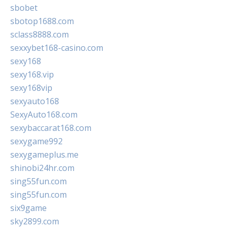
sbobet
sbotop1688.com
sclass8888.com
sexxybet168-casino.com
sexy168
sexy168.vip
sexy168vip
sexyauto168
SexyAuto168.com
sexybaccarat168.com
sexygame992
sexygameplus.me
shinobi24hr.com
sing55fun.com
sing55fun.com
six9game
sky2899.com