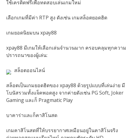
ใช้เครดิตฟรีเพื่อทดสอบเล่นเกมใหม่
เลือกเกมที่มีค่า RTP สูง ดังเช่น เกมสล็อตยอดฮิต
เกมยอดนิยมบน xpay88
xpay88 มีเกมให้เลือกเล่นจำนวนมาก ครอบคลุมทุกความ
ปรารถนาของผู้เล่น:
สล็อตออนไลน์
สล็อตเป็นเกมยอดฮิตของ xpay88 ด้วยรูปแบบที่เล่นง่าย มี
โบนัสรวมทั้งแจ็คพอตสูง จากค่ายดังเช่น PG Soft, Joker
Gaming และก็ Pragmatic Play
บาคาร่าและก็คาสิโนสด
เกมคาสิโนสดที่ให้บรรยากาศเหมือนอยู่ในคาสิโนจริง
ถ่ายทอดสดแบบเรียลไทม์ ภาพคมชัดระดับ HD