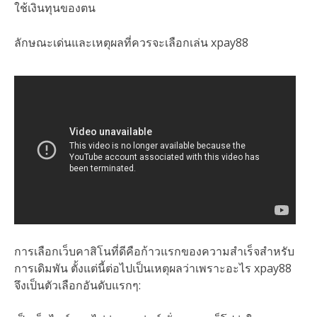
ใช้เงินทุนของตน
ลักษณะเด่นและเหตุผลที่ควรจะเลือกเล่น xpay88
การเลือกเว็บคาสิโนที่ดีคือก้าวแรกของความสำเร็จสำหรับ
การเดิมพัน ตั้งแต่นี้ต่อไปเป็นเหตุผลว่าเพราะอะไร xpay88
จึงเป็นตัวเลือกอันดับแรกๆ: