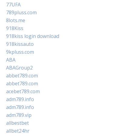
77UFA
789pluss.com
8lots.me
918Kiss
918kiss login download
918kissauto
9kpluss.com
ABA
ABAGroup2
abbet789.com
abbet789.com
acebet789.com
adm789.info
adm789.info
adm789.vip
allbestbet
allbet24hr