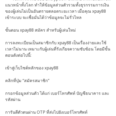
แนวหน้าทั้งโลก ทำให้ข้อมูลส่วนตัวรวมทั้งธุรกรรมการเงิน
ของผู้เล่นไม่เป็นอันตรายตลอดระยะเวลา เมื่อคุณ xpay88
เข้าระบบ จะเชื่อมั่นได้ว่าข้อมูลจะไม่รั่วไหล
ขั้นตอน xpay88 สมัคร สำหรับผู้เล่นใหม่
การลงทะเบียนเป็นสมาชิกกับ xpay88 เป็นเรื่องง่ายและใช้
เวลาไม่นาน เหมาะกับผู้เล่นที่รังเกียจความซับซ้อน โดยมีขั้น
ตอนดังต่อไปนี้:
เข้าสู่เว็บไซต์หลักของ xpay88
คลิกที่ปุ่ม “สมัครสมาชิก”
กรอกข้อมูลส่วนตัว ได้แก่ เบอร์โทรศัพท์ บัญชีธนาคาร และ
รหัสผ่าน
การันตีตัวตนผ่าน OTP ที่ส่งไปยังเบอร์โทรศัพท์