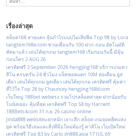
สำหรับ:
เรื่องล่าสุด
สล็อต168 สายแตก ลุ้นกำไรแบบไม่เสียฟีล Top 98 by Lora
tangtem168e.com ชวนเพื่อนรับ 100 ฝาก-ถอน อัตโนมัติ
คัดมาแล้ว เล่นได้ทุกเกม tangtem168 เริ่มก่อนวันนี้ มีลุ้น
ก่อนใคร 2 AUG 26
เครดิตฟรี 3 September 2026 hengjing168 บริการเกมคา
สิโน ครบครัน 24 ชั่วโมง แจ็คพอตแตก 10M ต่อเดือน ยูส
เดียว เล่นได้ทุกเกม ยูสเดียว เล่นได้ทุกเกม เครดิตฟรี คุ้มค่า
ที่ไว้ใจ Top 28 by Chauncey hengjing168d.com
เว็บใหญ่ 188bet webตรง รวมโปรสล็อตล่าสุด ฝากน้อยรับ
โบนัสเยอะ คุ้มที่สุด เครดิตฟรี Top 58 by Harriett
188Bets4.com 31 ก.ย. 26 casino online
Jinda888 websiteแจกหนัก เจาะลึก สล็อต เกมยอดฮิตแห่ง
ยุค พร้อมวิธีเล่นและสิ่งที่มือใหม่ต้องรู้ คาสิโน เว็บเปิดใหม่
เครดิตฟรี Top 83 by Carlo jin888.asia 17 JUL 69