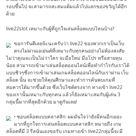
รอบขึ้นไป จะสามารถสะสมแต้มแล้วไปแลกของขวัญได้อีก
ด้วย
live22slot เหมาะกับผู้ที่ถูกใจเล่นสล็อตแบบไหนบ้าง?
ขอการันตีเลยจ้ะนะครับว่า live22 ของพวกเราเป็นเว็บ
ตรงไม่ผ่านเอเย่นต์ที่เหมาะกับทุกคนอย่างไม่ต้องสงสัย
ไม่ว่าคุณจะเป็นไม่ว่าใคร จะมือใหม่ มือโปร หรือสายทุน
น้อย สามารถเข้ามาเล่นสล็อตออนไลน์เพื่อทำกำไรกับเราได้
แบบชิวๆซึ่งการเข้ามาเล่นเกมสล็อตออนไลน์กับเราผ่าน เว็บ
สล็อต นั้น จะช่วยให้คุณศึกษาและทำการค้นพบเกมที่
สมควรได้มากขึ้นด้วย ซึ่งเว็บไซต์ตรงจาก ทางเข้า live22
ของเรานั้นเหมาะกับทุกคน แล้วก็ยังเหมาะสมกับผู้เล่น 3
กลุ่มนี้มากที่สุดอีกด้วย มาดูกันเลย!
• ชอบสล็อตแบบคลาสสิก: ผมมั่นใจว่ายังมีคนอีกเยอะ
มากที่ถูกใจการเล่นสล็อตแบบคลาสสิก หมายถึง เกม
สล็อตที่มี 3 รีลนั่นเองขอรับ เกมทางเข้า live22กลุ่มนี้จะมี