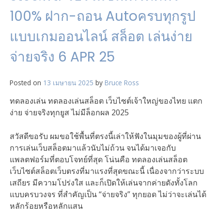
100% ฝาก-ถอน Autoครบทุกรูป
แบบเกมออนไลน์ สล็อต เล่นง่าย
จ่ายจริง 6 APR 25
Posted on
13 เมษายน 2025
by
Bruce Ross
ทดลองเล่น ทดลองเล่นสล็อต เว็บไซต์เจ้าใหญ่ของไทย แตก
ง่าย จ่ายจริงทุกยูส ไม่มีล็อกผล 2025
สวัสดีขอรับ ผมขอใช้พื้นที่ตรงนี้เล่าให้ฟังในมุมของผู้ที่ผ่าน
การเล่นเว็บสล็อตมาแล้วนับไม่ถ้วน จนได้มาเจอกับ
แพลตฟอร์มที่ตอบโจทย์ที่สุด โน่นคือ ทดลองเล่นสล็อต
เว็บไซต์สล็อตเว็บตรงที่มาแรงที่สุดขณะนี้ เนื่องจากว่าระบบ
เสถียร มีความโปร่งใส และก็เปิดให้เล่นจากค่ายดังทั้งโลก
แบบครบวงจร ที่สำคัญเป็น “จ่ายจริง” ทุกยอด ไม่ว่าจะเล่นได้
หลักร้อยหรือหลักแสน