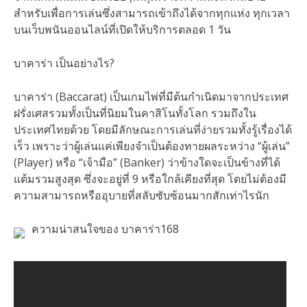
สำหรับเพื่อการเล่นซึ่งสามารถเข้าถึงได้จากทุกแห่ง ทุกเวลา
บนเว็บพนันออนไลน์ที่เปิดให้บริการตลอด 1 วัน
บาคาร่า เป็นอย่างไร?
บาคาร่า (Baccarat) เป็นเกมไพ่ที่มีต้นกำเนิดมาจากประเทศ
ฝรั่งเศสรวมทั้งเป็นที่นิยมในคาสิโนทั้งโลก รวมถึงใน
ประเทศไทยด้วย โดยมีลักษณะการเล่นที่ง่ายรวมทั้งรู้เรื่องได้
เร็ว เพราะว่าผู้เล่นแค่เพียงจำเป็นต้องทายผลระหว่าง “ผู้เล่น”
(Player) หรือ “เจ้ามือ” (Banker) ว่าข้างใดจะเป็นข้างที่ได้
แต้มรวมสูงสุด ซึ่งจะอยู่ที่ 9 หรือใกล้เคียงที่สุด โดยไม่ต้องมี
ความสามารถหรืออุบายที่สลับซับซ้อนมากสักเท่าไรนัก
ความน่าสนใจของ บาคาร่า168