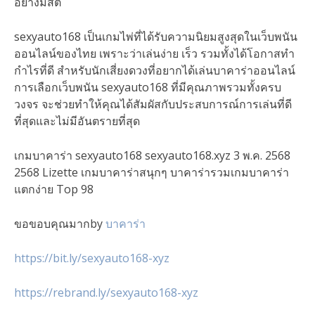
อย่างมีสติ
sexyauto168 เป็นเกมไพ่ที่ได้รับความนิยมสูงสุดในเว็บพนัน
ออนไลน์ของไทย เพราะว่าเล่นง่าย เร็ว รวมทั้งได้โอกาสทำ
กำไรที่ดี สำหรับนักเสี่ยงดวงที่อยากได้เล่นบาคาร่าออนไลน์
การเลือกเว็บพนัน sexyauto168 ที่มีคุณภาพรวมทั้งครบ
วงจร จะช่วยทำให้คุณได้สัมผัสกับประสบการณ์การเล่นที่ดี
ที่สุดและไม่มีอันตรายที่สุด
เกมบาคาร่า sexyauto168 sexyauto168.xyz 3 พ.ค. 2568
2568 Lizette เกมบาคาร่าสนุกๆ บาคาร่ารวมเกมบาคาร่า
แตกง่าย Top 98
ขอขอบคุณมากby
บาคาร่า
https://bit.ly/sexyauto168-xyz
https://rebrand.ly/sexyauto168-xyz