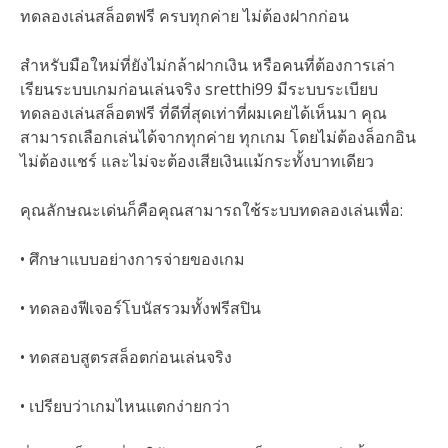
ทดลองเล่นสล็อตฟรี ครบทุกค่าย ไม่ต้องฝากก่อน
สำหรับมือใหม่ที่ยังไม่กล้าฝากเงิน หรือคนที่ต้องการเล่า
เรียนระบบเกมก่อนเล่นจริง sretthi99 มีระบบระเบียบ
ทดลองเล่นสล็อตฟรี ที่ดีที่สุดเท่าที่ผมเคยได้เห็นมา คุณ
สามารถเลือกเล่นได้จากทุกค่าย ทุกเกม โดยไม่ต้องล็อกอิน
ไม่ต้องแชร์ และไม่จะต้องเสียเงินแม้กระทั้งบาทเดียว
คุณลักษณะเด่นก็คือคุณสามารถใช้ระบบทดลองเล่นเพื่อ:
• ศึกษาแบบอย่างการจ่ายของเกม
• ทดลองฟีเจอร์โบนัสรวมทั้งฟรีสปิน
• ทดสอบสูตรสล็อตก่อนเล่นจริง
• เปรียบว่าเกมไหนแตกง่ายกว่า