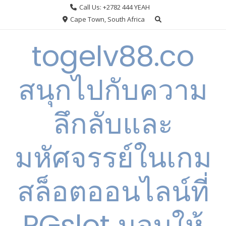
Skip
Call Us: +2782 444 YEAH
to
Cape Town, South Africa
content
togelv88.co
สนุกไปกับความ
ลึกลับและ
มหัศจรรย์ในเกม
สล็อตออนไลน์ที่
PGslot มอบให้