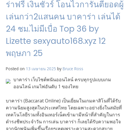
ร่าฟรี เงินชัวร์ โอนไวการันตียอดผู้
เล่นกว่า2แสนคน บาคาร่า เล่นได้
24 ชม.ไม่มีเบื่อ Top 36 by
Lizette sexyauto168.xyz 12
พฤษภา 25
Posted on
13 เมษายน 2025
by
Bruce Ross
บาคาร่า เว็บไซต์พนันออนไลน์ ครบทุกรูปแบบเกม
ออนไลน์ เกมไพ่อันดับ 1 ของไทย
บาคาร่า (Baccarat Online) เป็นเยี่ยมในเกมคาสิโนที่ได้รับ
ความนิยมสูงสุดในประเทศไทย โดยเฉพาะอย่างยิ่งในสมัยที่
เทคโนโลยีรวมทั้งอินเทอร์เน็ตเข้ามามีหน้าที่สำคัญในการ
ดำรงชีพประจำวัน การเล่น บาคาร่า ก็เลยได้รับความพอใจ
จากนักพนันเพิ่มขึ้นเรื่อยๆเหตุเพราะความสะดวกสบาย