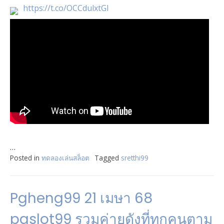
https://t.co/OCCdulxtGl
…
Posted in
ทดลองเล่นสล็อต
Tagged
sretthi99
Pgheng99 21 เมษา 68
pgslot99 รวมค่ายดังที่ทุกคนตาม