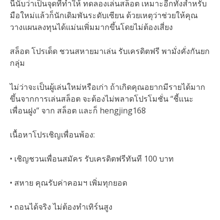
นี่นับว่าเป็นจุดที่ทำให้ ทดลองเล่นสล็อต เหมาะอีกทั้งสำหรับ
มือใหม่แล้วก็นักเดิมพันระดับเซียน ด้วยเหตุว่าช่วยให้คุณ
วางแผนลงทุนได้แม่นเพิ่มมากขึ้นโดยไม่ต้องเสี่ยง
สล็อต โปรเด็ด ชวนสหายมาเล่น รับเครดิตฟรี พามั่งคั่งกันยก
กลุ่ม
ไม่ว่าจะเป็นผู้เล่นใหม่หรือเก่า ถ้าเกิดคุณอยากมีรายได้มาก
ขึ้นจากการเล่นสล็อต จะต้องไม่พลาดโปรโมชั่น “ชี้แนะ
เพื่อนฝูง” จาก สล็อต และก็ hengjing168
เนื้อหาโปรเชิญเพื่อนพ้อง:
• เชิญชวนเพื่อนสมัคร รับเครดิตฟรีทันที 100 บาท
• สหาย คุณรับค่าคอมฯ เพิ่มทุกยอด
• ถอนได้จริง ไม่ต้องทำเทิร์นสูง