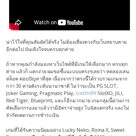
น่าไว้ใจที่คุณสัมผัสได้จริง ไม่ต้องเสี่ยงดวงกับเว็บหยาบคาย
อีกต่อไป บันเทิงใจจบครบทุกค่าย
ถ้าหากคุณกำลังมองหาเว็บไซต์ที่มีเกมให้เลือกมาก ครบทุก
ค่าย แล้วก็ แตกง่าย ผมขอชี้แนะแบบตรงๆเลยว่า ทดลองเล่น
สล็อต ตอบปัญหาที่สุด เนื่องจากว่าตรงนี้ได้รวบรวมเกมจาก
กว่า 30 ค่ายดังระดับนานาชาติ ไม่ว่าจะเป็น PG SLOT,
Joker Gaming, Pragmatic Play,
sretthi99
SlotXO, JILI,
Red Tiger, Blueprint, และก็อีกมากมาย เกมกลุ่มนี้ผ่านการ
คัดเลือกกรองมาแล้วว่ามีอัตราจ่ายสูง โบนัสแตกจริง และไม่
จำกัดเพดานการชำระเงิน
เกมที่ได้รับความนิยมอย่าง Lucky Neko, Roma X, Sweet