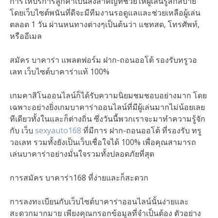
การให้บริการลูกค้าเป็นสิ่งสำคัญที่ช่วยให้ผู้เล่นรู้สึกสบาย
โดยเว็บไซต์พนันที่ดีจะมีทีมงานรอดูแลและช่วยเหลือผู้เล่น
ตลอด 1 วัน ผ่านหนทางต่างๆเป็นต้นว่า แชทสด, โทรศัพท์,
หรืออีเมล
สมัคร บาคาร่า แพลตฟอร์ม ฝาก-ถอนออโต้ รองรับทรูวอ
เลท เว็บไซต์บาคาร่าแท้ 100%
เกมคาสิโนออนไลน์ก็ได้รับความนิยมชมชอบอย่างมาก โดย
เฉพาะอย่างยิ่งเกมบาคาร่าออนไลน์ที่มีผู้เล่นมากไม่น้อยเลย
ทีเดียวทั้งในและก็ต่างถิ่น ซึ่งวันนี้พวกเราจะมาทำความรู้จัก
กับ เว็บ
sexyauto168
ที่มีการ ฝาก-ถอนออโต้ ที่รองรับ ทรู
วอเลท รวมทั้งยังเป็นเว็บเชื่อใจได้ 100% เพื่อคุณสามารถ
เล่นบาคาร่าอย่างมั่นใจรวมทั้งปลอดภัยที่สุด
การสมัคร บาคาร่า168 ที่ง่ายและก็สะดวก
การลงทะเบียนกับเว็บไซต์บาคาร่าออนไลน์นั้นง่ายและ
สะดวกมากมาย เพียงคุณกรอกข้อมูลที่จำเป็นต้อง ตัวอย่าง