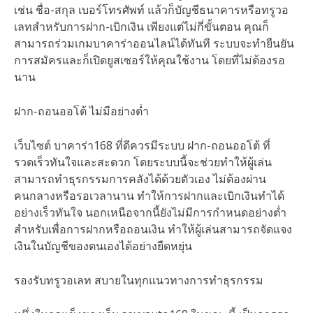
เช่น ชื่อ-สกุล เบอร์โทรศัพท์ แล้วก็บัญชีธนาคารหรือทรูวอ
เลทสำหรับการฝาก-เบิกเงิน เพียงแต่ไม่กี่ขั้นตอน คุณก็
สามารถร่วมเกมบาคาร่าออนไลน์ได้ทันที ระบบจะทำยืนยัน
การสมัครและก็เปิดยูสเซอร์ให้คุณใช้งาน โดยที่ไม่ต้องรอ
นาน
ฝาก-ถอนออโต้ ไม่มีอย่างต่ำ
เว็บไซต์ บาคาร่า168 ที่ดีควรมีระบบ ฝาก-ถอนออโต้ ที่
รวดเร็วทันใจและสะดวก โดยระบบนี้จะช่วยทำให้ผู้เล่น
สามารถทำธุรกรรมการคลังได้ด้วยตัวเอง ไม่ต้องผ่าน
คนกลางหรือรอเวลานาน ทำให้การฝากและเบิกเงินทำได้
อย่างเร็วทันใจ นอกเหนือจากนี้ยังไม่มีการกำหนดอย่างต่ำ
สำหรับเพื่อการฝากหรือถอนเงิน ทำให้ผู้เล่นสามารถจัดแจง
เงินในบัญชีของตนเองได้อย่างยืดหยุ่น
รองรับทรูวอเลท สบายในทุกแนวทางการทำธุรกรรม