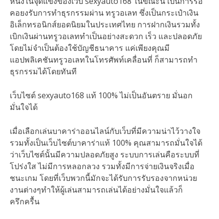
หนึ่งในจุดแข็งของเว็บ sexyauto168 ในขณะนี้ เป็นการรอ
คอยงรับการทำธุรกรรมผ่าน ทรูวอเลท ซึ่งเป็นกระเป๋าเงิน
อิเล็กทรอนิกส์ยอดนิยมในประเทศไทย การฝากเงินรวมทั้ง
เบิกเงินผ่านทรูวอเลททำเป็นอย่างสะดวก เร็ว และปลอดภัย
โดยไม่จำเป็นต้องใช้บัญชีธนาคาร แค่เพียงคุณมี
แอปพลิเคชันทรูวอเลทในโทรศัพท์เคลื่อนที่ ก็สามารถทำ
ธุรกรรมได้โดยทันที
เว็บไซต์ sexyauto168 แท้ 100% ไม่เป็นอันตราย มั่นอก
มั่นใจได้
เมื่อเลือกเล่นบาคาร่าออนไลน์กับเว็บที่มีความน่าไว้วางใจ
รวมทั้งเป็นเว็บไซต์บาคาร่าแท้ 100% คุณสามารถมั่นใจได้
ว่าเว็บไซต์นั้นมีความปลอดภัยสูง ระบบการเล่นคือระบบที่
โปร่งใส ไม่มีการหลอกลวง รวมทั้งมีการจ่ายเงินจริงเมื่อ
ชนะเกม โดยที่เว็บพวกนี้มักจะได้รับการรับรองจากหน่วย
งานต่างๆทำให้ผู้เล่นสามารถเล่นได้อย่างมั่นใจแล้วก็
ครึกครื้น