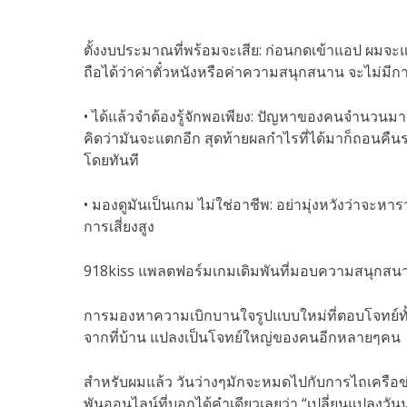
ตั้งงบประมาณที่พร้อมจะเสีย: ก่อนกดเข้าแอป ผมจะแยกเ
ถือได้ว่าค่าตั๋วหนังหรือค่าความสนุกสนาน จะไม่มีการ
• ได้แล้วจำต้องรู้จักพอเพียง: ปัญหาของคนจำนวนม
คิดว่ามันจะแตกอีก สุดท้ายผลกำไรที่ได้มาก็ถอนค
โดยทันที
• มองดูมันเป็นเกม ไม่ใช่อาชีพ: อย่ามุ่งหวังว่าจะห
การเสี่ยงสูง
918kiss แพลตฟอร์มเกมเดิมพันที่มอบความสนุกสนานร
การมองหาความเบิกบานใจรูปแบบใหม่ที่ตอบโจทย์ทั้
จากที่บ้าน แปลงเป็นโจทย์ใหญ่ของคนอีกหลายๆคน
สำหรับผมแล้ว วันว่างๆมักจะหมดไปกับการไถเครือข่
พันออนไลน์ที่บอกได้คำเดียวเลยว่า “เปลี่ยนแปลงวันน่าร