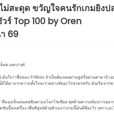
ี ไม่สะดุด ขวัญใจคนรักเกมยิงป
ชัวร์ Top 100 by Oren
นา 69
็อต แตกง่าย!!
มั่นใจว่าชื่อของ 918kiss จำเป็นต้องเคยผ่านหูหรือผ่านตามาบ้างอ
มนี้มิได้มาจากความตั้งใจจะรวยทางลัดอะไรหรอกครับ มันเริ่มจาก
” ที่มองเห็นจนเคยชินตาบนโลกโซเชียล สุดท้ายความต้องการอยากจ
ี้ลงเครื่อง เพื่อพิสูจน์ด้วยตัวเองว่าเกมนี้มันมีดีอะไร เพราะอ