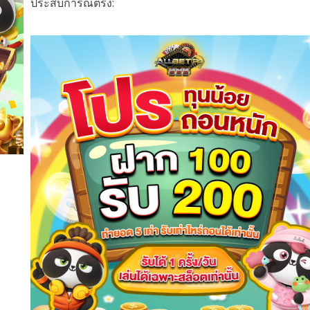
ประสบการณ์ตรง: