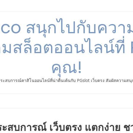
.co สนุกไปกับความ
มสล็อตออนไลน์ที่
คุณ!
ประสบการณ์คาสิโนออนไลน์ที่น่าตื่นเต้นกับ PGslot เว็บตรง สัมผัสความสนุก
ระสบการณ์ เว็บตรง แตกง่าย ช