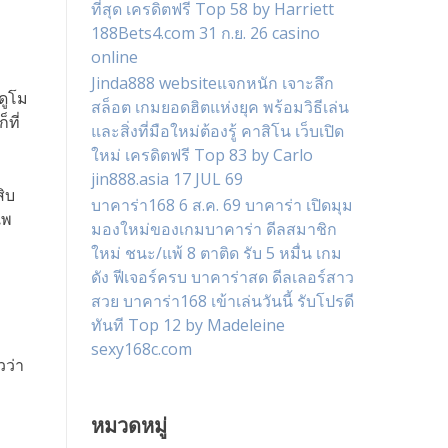
ที่สุด เครดิตฟรี Top 58 by Harriett
188Bets4.com 31 ก.ย. 26 casino
online
Jinda888 websiteแจกหนัก เจาะลึก
ดูโม
สล็อต เกมยอดฮิตแห่งยุค พร้อมวิธีเล่น
ที่
และสิ่งที่มือใหม่ต้องรู้ คาสิโน เว็บเปิด
ใหม่ เครดิตฟรี Top 83 by Carlo
jin888.asia 17 JUL 69
สิบ
บาคาร่า168 6 ส.ค. 69 บาคาร่า เปิดมุม
เพ
มองใหม่ของเกมบาคาร่า ดีลสมาชิก
ใหม่ ชนะ/แพ้ 8 ตาติด รับ 5 หมื่น เกม
ดัง ฟีเจอร์ครบ บาคาร่าสด ดีลเลอร์สาว
สวย บาคาร่า168 เข้าเล่นวันนี้ รับโปรดี
ทันที Top 12 by Madeleine
sexy168c.com
วว่า
หมวดหมู่