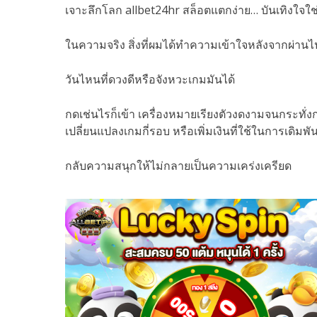
เจาะลึกโลก allbet24hr สล็อตแตกง่าย… บันเทิงใจใช่
ในความจริง สิ่งที่ผมได้ทำความเข้าใจหลังจากผ่าน
วันไหนที่ดวงดีหรือจังหวะเกมมันได้
กดเช่นไรก็เข้า เครื่องหมายเรียงตัวงดงามจนกระทั่งก
เปลี่ยนแปลงเกมกี่รอบ หรือเพิ่มเงินที่ใช้ในการเดิม
กลับความสนุกให้ไม่กลายเป็นความเคร่งเครียด