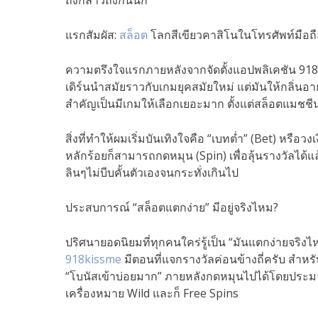
ถึงกล่าวถึงกันนัก
แรกสัมผัส:
สล็อต
โลกสีเขียวคาสิโนในโทรศัพท์มือถ
ความตรึงใจแรกภายหลังจากจัดตั้งแอปพลิเคชัน 918
เดิร์นนำสมัยราวกับเกมยุคสมัยใหม่ แต่มันให้กลิ่นอา
สำคัญเป็นมีเกมให้เลือกเยอะมาก ตั้งแต่สล็อตแมชชีน
สิ่งที่ทำให้ผมเริ่มบันเทิงใจคือ “เบทต่ำ” (Bet) หรือ
หลักร้อยก็สามารถกดหมุน (Spin) เพื่อลุ้นรางวัลได้
ลินๆไม่บีบคั้นตัวเองจนกระทั่งเกินไป
ประสบการณ์ “สล็อตแตกง่าย” มีอยู่จริงไหม?
ปริศนายอดนิยมที่ทุกคนใคร่รู้เป็น “มันแตกง่ายจ
918kissme
มีตอนที่แจกรางวัลค่อนข้างถี่ครับ สำหร
“โบนัสเข้าบ่อยมาก” ภายหลังกดหมุนไปได้โดยประมาณ
เครื่องหมาย Wild และก็ Free Spins