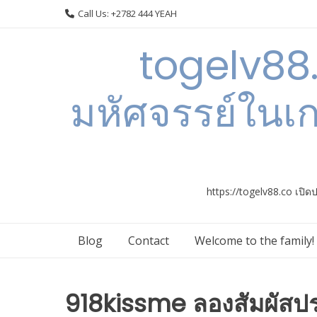
Skip
Call Us: +2782 444 YEAH
to
content
togelv88
มหัศจรรย์ในเก
https://togelv88.co เปิด
Blog
Contact
Welcome to the family!
918kissme ลองสัมผัสป