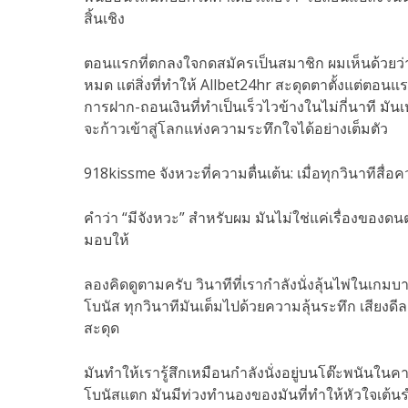
สิ้นเชิง
ตอนแรกที่ตกลงใจกดสมัครเป็นสมาชิก ผมเห็นด้วยว่า
หมด แต่สิ่งที่ทำให้ Allbet24hr สะดุดตาตั้งแต่ตอน
การฝาก-ถอนเงินที่ทำเป็นเร็วไวข้างในไม่กี่นาที มั
จะก้าวเข้าสู่โลกแห่งความระทึกใจได้อย่างเต็มตัว
918kissme จังหวะที่ความตื่นเต้น: เมื่อทุกวินาทีสื
คำว่า “มีจังหวะ” สำหรับผม มันไม่ใช่แค่เรื่องของด
มอบให้
ลองคิดดูตามครับ วินาทีที่เรากำลังนั่งลุ้นไพ่ในเ
โบนัส ทุกวินาทีมันเต็มไปด้วยความลุ้นระทึก เสียงดีล
สะดุด
มันทำให้เรารู้สึกเหมือนกำลังนั่งอยู่บนโต๊ะพนันใน
โบนัสแตก มันมีท่วงทำนองของมันที่ทำให้หัวใจเต้