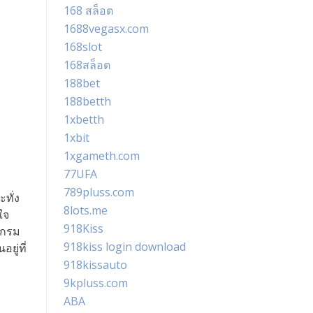
168 สล็อต
1688vegasx.com
168slot
168สล็อต
188bet
188betth
1xbetth
1xbit
1xgameth.com
77UFA
789pluss.com
ะทั่ง
8lots.me
ใจ
918Kiss
รแกรม
918kiss login download
ยู่ที่
918kissauto
9kpluss.com
ABA