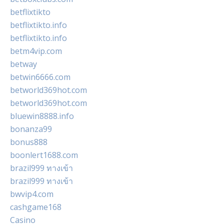
betflixtikto
betflixtikto.info
betflixtikto.info
betm4vip.com
betway
betwin6666.com
betworld369hot.com
betworld369hot.com
bluewin8888.info
bonanza99
bonus888
boonlert1688.com
brazil999 ทางเข้า
brazil999 ทางเข้า
bwvip4.com
cashgame168
Casino