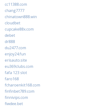
cc11388.com
chang7777
chinatown888.win
cloudbet
cupcake88x.com
debet
dr888
du2477.com
enjoy24.fun
erisauto.site
eu369clubs.com
fafa 123 slot
faro168
fcharoenkit168.com
finfinbet789.com
finnivips.com
fiwdee.bet