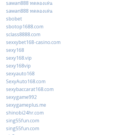
sawan888 ทดลองเล่น
sawan888 ทดลองเล่น
sbobet
sbotop1688.com
sclass8888.com
sexxybet168-casino.com
sexy168
sexy168.vip
sexy168vip
sexyauto168
SexyAuto168.com
sexybaccarat168.com
sexygame992
sexygameplus.me
shinobi24hr.com
sing55fun.com
sing55fun.com