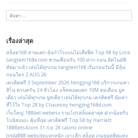
ค้นหา
สำหรับ:
เรื่องล่าสุด
สล็อต168 สายแตก ลุ้นกำไรแบบไม่เสียฟีล Top 98 by Lora
tangtem168e.com ชวนเพื่อนรับ 100 ฝาก-ถอน อัตโนมัติ
คัดมาแล้ว เล่นได้ทุกเกม tangtem168 เริ่มก่อนวันนี้ มีลุ้น
ก่อนใคร 2 AUG 26
เครดิตฟรี 3 September 2026 hengjing168 บริการเกมคา
สิโน ครบครัน 24 ชั่วโมง แจ็คพอตแตก 10M ต่อเดือน ยูส
เดียว เล่นได้ทุกเกม ยูสเดียว เล่นได้ทุกเกม เครดิตฟรี คุ้มค่า
ที่ไว้ใจ Top 28 by Chauncey hengjing168d.com
เว็บใหญ่ 188bet webตรง รวมโปรสล็อตล่าสุด ฝากน้อยรับ
โบนัสเยอะ คุ้มที่สุด เครดิตฟรี Top 58 by Harriett
188Bets4.com 31 ก.ย. 26 casino online
Jinda888 websiteแจกหนัก เจาะลึก สล็อต เกมยอดฮิตแห่ง