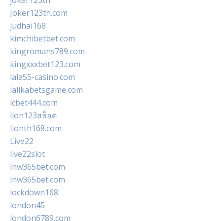
Joker123th.com
judhai168
kimchibetbet.com
kingromans789.com
kingxxxbet123.com
lala55-casino.com
lalikabetsgame.com
lcbet444.com
lion123สล็อต
lionth168.com
Live22
live22slot
lnw365bet.com
lnw365bet.com
lockdown168
london45
london6789.com