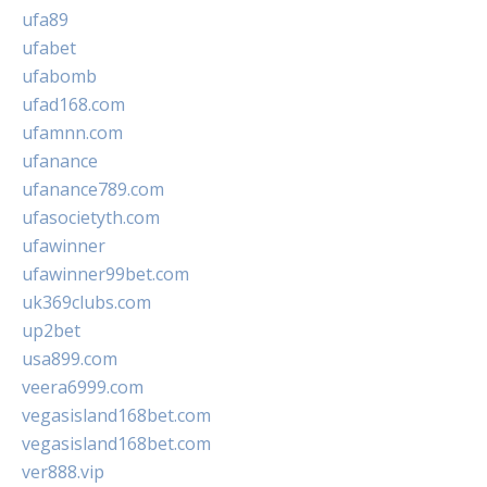
ufa89
ufabet
ufabomb
ufad168.com
ufamnn.com
ufanance
ufanance789.com
ufasocietyth.com
ufawinner
ufawinner99bet.com
uk369clubs.com
up2bet
usa899.com
veera6999.com
vegasisland168bet.com
vegasisland168bet.com
ver888.vip