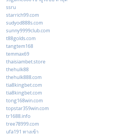
ssru
starrich99.com
sudyod888s.com
sunny9999club.com
t88golds.com
tangtem168
temmax69
thaisiambet.store
thehulk88
thehulk888.com
tia8kingbet.com
tia8kingbet.com
tong168win.com
topstar359win.com
tr1688.info
tree78999.com
ufa191 ทางเข้า