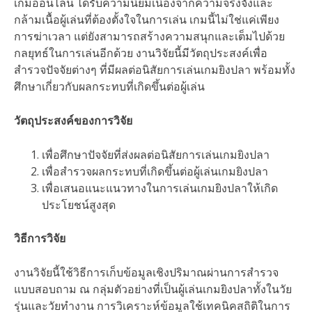
เกมออนไลน์ ได้รับความนิยมเนื่องจากความจริงจังและ
กล้ามเนื้อผู้เล่นที่ต้องตั้งใจในการเล่น เกมนี้ไม่ใช่แค่เพียง
การฆ่าเวลา แต่ยังสามารถสร้างความสนุกและเต็มไปด้วย
กลยุทธ์ในการเล่นอีกด้วย งานวิจัยนี้มีวัตถุประสงค์เพื่อ
สำรวจปัจจัยต่างๆ ที่มีผลต่อนิสัยการเล่นเกมยิงปลา พร้อมทั้ง
ศึกษาเกี่ยวกับผลกระทบที่เกิดขึ้นต่อผู้เล่น
วัตถุประสงค์ของการวิจัย
เพื่อศึกษาปัจจัยที่ส่งผลต่อนิสัยการเล่นเกมยิงปลา
เพื่อสำรวจผลกระทบที่เกิดขึ้นต่อผู้เล่นเกมยิงปลา
เพื่อเสนอแนะแนวทางในการเล่นเกมยิงปลาให้เกิด
ประโยชน์สูงสุด
วิธีการวิจัย
งานวิจัยนี้ใช้วิธีการเก็บข้อมูลเชิงปริมาณผ่านการสำรวจ
แบบสอบถาม ณ กลุ่มตัวอย่างที่เป็นผู้เล่นเกมยิงปลาทั้งในวัย
รุ่นและวัยทำงาน การวิเคราะห์ข้อมูลใช้เทคนิคสถิติในการ