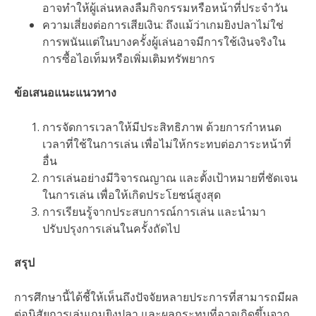
อาจทำให้ผู้เล่นหลงลืมกิจกรรมหรือหน้าที่ประจำวัน
ความเสี่ยงต่อการเสียเงิน: ถึงแม้ว่าเกมยิงปลาไม่ใช่
การพนันแต่ในบางครั้งผู้เล่นอาจมีการใช้เงินจริงใน
การซื้อไอเท็มหรือเพิ่มเติมทรัพยากร
ข้อเสนอแนะแนวทาง
การจัดการเวลาให้มีประสิทธิภาพ ด้วยการกำหนด
เวลาที่ใช้ในการเล่น เพื่อไม่ให้กระทบต่อภาระหน้าที่
อื่น
การเล่นอย่างมีวิจารณญาณ และตั้งเป้าหมายที่ชัดเจน
ในการเล่น เพื่อให้เกิดประโยชน์สูงสุด
การเรียนรู้จากประสบการณ์การเล่น และนำมา
ปรับปรุงการเล่นในครั้งถัดไป
สรุป
การศึกษานี้ได้ชี้ให้เห็นถึงปัจจัยหลายประการที่สามารถมีผล
ต่อนิสัยการเล่นเกมยิงปลา และผลกระทบที่อาจเกิดขึ้นจาก