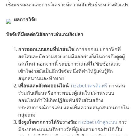
เชิงพรรณนาและการวิเคราะห์ความสัมพันธ์ระหว่างตัวแปร
ผลการวิจัย
ปัจจัยที่มีผลต่อนิสัยการเล่นเกมยิงปลา
การออกแบบเกมที่น่าสนใจ
: การออกแบบกราฟิกที่
สดใสและมีความสวยงามมีผลอย่างยิ่งในการดึงดูดผู้
เล่นใหม่ นอกจากนี้ ระบบการเล่นที่ไม่ซับซ้อนและ
เข้าใจง่ายยังเป็นอีกปัจจัยหนึ่งที่ทำให้ผู้เล่นรู้สึก
สนุกสนานและท้าทาย
เพื่อนและสังคมออนไลน์
:
rizzbet เครดิตฟรี
การเล่น
ร่วมกับเพื่อนหรือการพบปะผู้เล่นใหม่ผ่านระบบ
ออนไลน์ทำให้เกิดปฏิสัมพันธ์ที่เสริมสร้าง
ประสบการณ์การเล่น และเพิ่มความสนุกสนานภายใน
กลุ่มเกม
สิ่งจูงใจจากการได้รับรางวัล
:
rizzbet เข้าสู่ระบบ
การ
มีระบบคะแนนหรือรางวัลที่ผู้เล่นสามารถรับได้เป็น