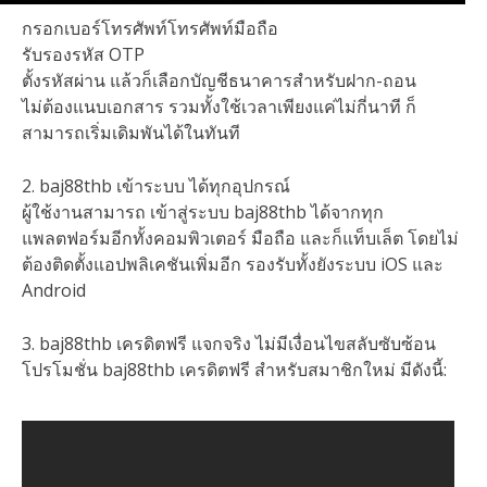
กรอกเบอร์โทรศัพท์โทรศัพท์มือถือ
รับรองรหัส OTP
ตั้งรหัสผ่าน แล้วก็เลือกบัญชีธนาคารสำหรับฝาก-ถอน
ไม่ต้องแนบเอกสาร รวมทั้งใช้เวลาเพียงแค่ไม่กี่นาที ก็
สามารถเริ่มเดิมพันได้ในทันที
2. baj88thb เข้าระบบ ได้ทุกอุปกรณ์
ผู้ใช้งานสามารถ เข้าสู่ระบบ baj88thb ได้จากทุก
แพลตฟอร์มอีกทั้งคอมพิวเตอร์ มือถือ และก็แท็บเล็ต โดยไม่
ต้องติดตั้งแอปพลิเคชันเพิ่มอีก รองรับทั้งยังระบบ iOS และ
Android
3. baj88thb เครดิตฟรี แจกจริง ไม่มีเงื่อนไขสลับซับซ้อน
โปรโมชั่น baj88thb เครดิตฟรี สำหรับสมาชิกใหม่ มีดังนี้: