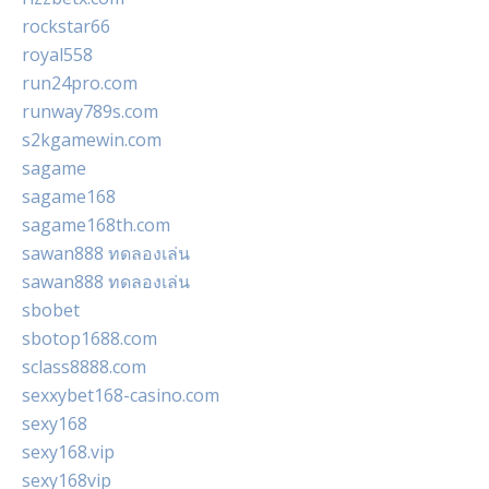
rockstar66
royal558
run24pro.com
runway789s.com
s2kgamewin.com
sagame
sagame168
sagame168th.com
sawan888 ทดลองเล่น
sawan888 ทดลองเล่น
sbobet
sbotop1688.com
sclass8888.com
sexxybet168-casino.com
sexy168
sexy168.vip
sexy168vip