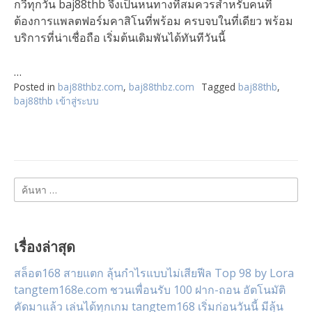
กวี่ทุกวัน baj88thb จึงเป็นหนทางที่สมควรสำหรับคนที่
ต้องการแพลตฟอร์มคาสิโนที่พร้อม ครบจบในที่เดียว พร้อม
บริการที่น่าเชื่อถือ เริ่มต้นเดิมพันได้ทันทีวันนี้
…
Posted in
baj88thbz.com
,
baj88thbz.com
Tagged
baj88thb
,
baj88thb เข้าสู่ระบบ
ค้นหา
สำหรับ:
เรื่องล่าสุด
สล็อต168 สายแตก ลุ้นกำไรแบบไม่เสียฟีล Top 98 by Lora
tangtem168e.com ชวนเพื่อนรับ 100 ฝาก-ถอน อัตโนมัติ
คัดมาแล้ว เล่นได้ทุกเกม tangtem168 เริ่มก่อนวันนี้ มีลุ้น