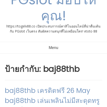
คุณ!
https://togelv88.co เปิดประสบการณ์คาสิโนออนไลน์ที่น่าตื่นเต้น
กับ PGslot เว็บตรง สัมผัสความสนุกที่ไม่เหมือนใคร! vtoto 88
Menu
ป้ายกำกับ:
baj88thb
baj88thb เครดิตฟรี 26 May
baj88thb เล่นเพลินไม่มีสะดุดทรู