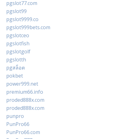
pgslot77.com
pgslot99
pgslot9999.co
pgslot999bets.com
pgslotceo
pgslotfish
pgslotgolf
pgslotth
pgสล็อต
pokbet
power999.net
premium66.info
proded888x.com
proded888x.com
punpro
PunPro66
PunPro66.com