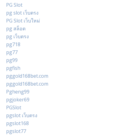
PG Slot
pg slot เว็บตรง
PG Slot เว็บใหม่
pg สล็อต
pg เว็บตรง
pg718
pg77
pg99
pgfish
pggold168bet.com
pggold168bet.com
Pgheng99
pgjoker69
PGSlot
pgslot เว็บตรง
pgslot168
pgslot77