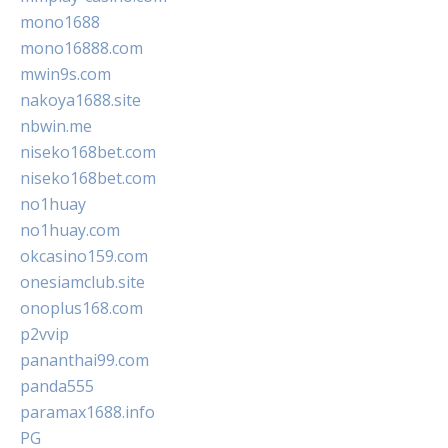
mono1688
mono16888.com
mwin9s.com
nakoya1688.site
nbwin.me
niseko168bet.com
niseko168bet.com
no1huay
no1huay.com
okcasino159.com
onesiamclub.site
onoplus168.com
p2vvip
pananthai99.com
panda555
paramax1688.info
PG