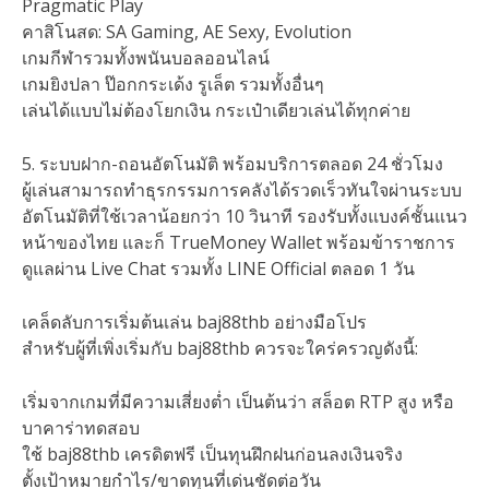
Pragmatic Play
คาสิโนสด: SA Gaming, AE Sexy, Evolution
เกมกีฬารวมทั้งพนันบอลออนไลน์
เกมยิงปลา ป๊อกกระเด้ง รูเล็ต รวมทั้งอื่นๆ
เล่นได้แบบไม่ต้องโยกเงิน กระเป๋าเดียวเล่นได้ทุกค่าย
5. ระบบฝาก-ถอนอัตโนมัติ พร้อมบริการตลอด 24 ชั่วโมง
ผู้เล่นสามารถทำธุรกรรมการคลังได้รวดเร็วทันใจผ่านระบบ
อัตโนมัติที่ใช้เวลาน้อยกว่า 10 วินาที รองรับทั้งแบงค์ชั้นแนว
หน้าของไทย และก็ TrueMoney Wallet พร้อมข้าราชการ
ดูแลผ่าน Live Chat รวมทั้ง LINE Official ตลอด 1 วัน
เคล็ดลับการเริ่มต้นเล่น baj88thb อย่างมือโปร
สำหรับผู้ที่เพิ่งเริ่มกับ baj88thb ควรจะใคร่ครวญดังนี้:
เริ่มจากเกมที่มีความเสี่ยงต่ำ เป็นต้นว่า สล็อต RTP สูง หรือ
บาคาร่าทดสอบ
ใช้ baj88thb เครดิตฟรี เป็นทุนฝึกฝนก่อนลงเงินจริง
ตั้งเป้าหมายกำไร/ขาดทุนที่เด่นชัดต่อวัน