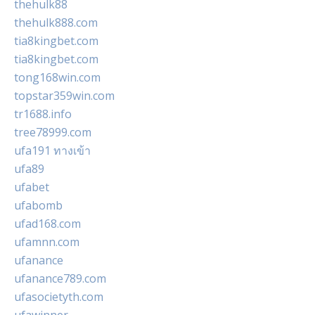
thehulk88
thehulk888.com
tia8kingbet.com
tia8kingbet.com
tong168win.com
topstar359win.com
tr1688.info
tree78999.com
ufa191 ทางเข้า
ufa89
ufabet
ufabomb
ufad168.com
ufamnn.com
ufanance
ufanance789.com
ufasocietyth.com