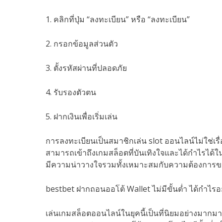
1. คลิกที่ปุ่ม “ลงทะเบียน” หรือ “ลงทะเบียน”
2. กรอกข้อมูลส่วนตัว
3. ตั้งรหัสผ่านที่ปลอดภัย
4. รับรองตัวตน
5. ฝากเงินเพื่อเริ่มเล่น
การลงทะเบียนเป็นสมาชิกเล่น slot ออนไลน์ไม่ใช่เรื
สามารถเข้าถึงเกมสล็อตที่บันเทิงใจและได้กำไรได้ในท
มีความน่าวางใจรวมทั้งเหมาะสมกับความต้องการ
bestbet ฝากถอนออโต้ Wallet ไม่มีขั้นต่ำ ได้กำไร
เล่นเกมสล็อตออนไลน์ในยุคนี้เป็นที่นิยมอย่างมากมา