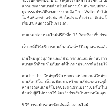
รองรับทุกเครื่องมือ ไม่ว่าคุณจะใช้สมาร์ทโฟน แท็บ
ความสะดวกสบายสำหรับเพื่อการเข้าเล่น ระบบฝาก-ถ
ธุรกรรมผ่านวิถีทางต่างๆรวมถึง True Wallet ทำให้ก
โมชั่นพิเศษสำหรับสมาชิกใหม่รวมทั้งเก่า อาทิเช่น โ
เพิ่มประสบการณ์ในการเล่น
เล่นเกม slot ออนไลน์ฟรีถึงที่กะไว้ BestBet เว็บสำ
เว็บไซต์ที่ให้บริการเกมส์ออนไลน์ฟรีที่สนุกสนานแล้
เกมใหม่ทุกวี่ทุกวัน และก็สามารถเล่นเกมส์ผ่านบร
สบายแล้วก็สนุกไปกับเกมส์ที่นานาประการที่พร้อมให
เกม bestbet ใหม่ทุกวี่วัน พวกเราอัปเดตเกมส์ใหม่ๆอ
เกมส์คาสิโน, สล็อต, ยิงปลา, หรือเกมส์สนุกสนานๆอื่
สามารถเล่นเกมส์โปรดของคุณผ่านบราวเซอร์ได้ในทัน
สำหรับผู้ที่ไม่อยากใช้เงินจริงสำหรับในการพนัน คุ
5 วิธีการสมัครสมาชิกเล่นสล็อตออนไลน์