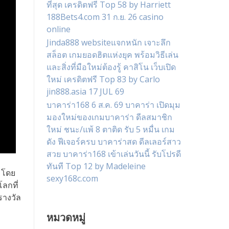
ที่สุด เครดิตฟรี Top 58 by Harriett
188Bets4.com 31 ก.ย. 26 casino
online
Jinda888 websiteแจกหนัก เจาะลึก
สล็อต เกมยอดฮิตแห่งยุค พร้อมวิธีเล่น
และสิ่งที่มือใหม่ต้องรู้ คาสิโน เว็บเปิด
ใหม่ เครดิตฟรี Top 83 by Carlo
jin888.asia 17 JUL 69
บาคาร่า168 6 ส.ค. 69 บาคาร่า เปิดมุม
มองใหม่ของเกมบาคาร่า ดีลสมาชิก
ใหม่ ชนะ/แพ้ 8 ตาติด รับ 5 หมื่น เกม
ดัง ฟีเจอร์ครบ บาคาร่าสด ดีลเลอร์สาว
สวย บาคาร่า168 เข้าเล่นวันนี้ รับโปรดี
ทันที Top 12 by Madeleine
บ โดย
sexy168c.com
โลกที่
รางวัล
หมวดหมู่