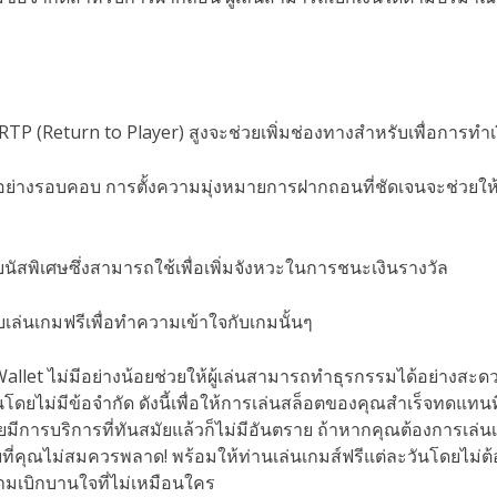
มี RTP (Return to Player) สูงจะช่วยเพิ่มช่องทางสำหรับเพื่อการทำเ
ย่างรอบคอบ การตั้งความมุ่งหมายการฝากถอนที่ชัดเจนจะช่วยให
บนัสพิเศษซึ่งสามารถใช้เพื่อเพิ่มจังหวะในการชนะเงินรางวัล
บเล่นเกมฟรีเพื่อทำความเข้าใจกับเกมนั้นๆ
llet ไม่มีอย่างน้อยช่วยให้ผู้เล่นสามารถทำธุรกรรมได้อย่างสะ
นโดยไม่มีข้อจำกัด ดังนี้เพื่อให้การเล่นสล็อตของคุณสำเร็จทดแทนท
้วยมีการบริการที่ทันสมัยแล้วก็ไม่มีอันตราย ถ้าหากคุณต้องการเล่น
็บที่คุณไม่สมควรพลาด! พร้อมให้ท่านเล่นเกมส์ฟรีแต่ละวันโดยไม่ต้
มเบิกบานใจที่ไม่เหมือนใคร