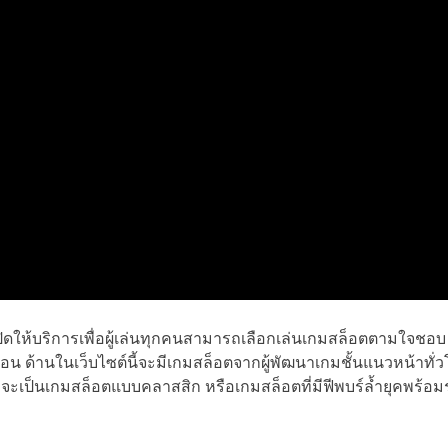
งเปิดให้บริการเพื่อผู้เล่นทุกคนสามารถเลือกเล่นเกมสล็อตตามใจชอ
้อน ด้านในเว็บไซต์นี้จะมีเกมสล็อตจากผู้พัฒนาเกมชั้นแนวหน้าทั่ว
ะเป็นเกมสล็อตแบบคลาสสิก หรือเกมสล็อตที่มีฟีพบร์ล้ำยุคพร้อม