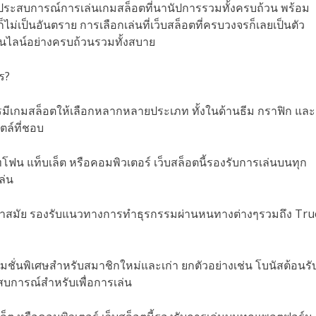
ัสประสบการณ์การเล่นเกมสล็อตที่นานัปการรวมทั้งครบถ้วน พร้อม
ม่เป็นอันตราย การเลือกเล่นที่เว็บสล็อตที่ครบวงจรก็เลยเป็นตัว
ออนไลน์อย่างครบถ้วนรวมทั้งสบาย
ร?
มีเกมสล็อตให้เลือกหลากหลายประเภท ทั้งในด้านธีม กราฟิก และ
ตล์ที่ชอบ
ร์ทโฟน แท็บเล็ต หรือคอมพิวเตอร์ เว็บสล็อตนี้รองรับการเล่นบนทุก
ล่น
่ล้ำสมัย รองรับแนวทางการทำธุรกรรมผ่านหนทางต่างๆรวมถึง Tru
ปรโมชั่นพิเศษสำหรับสมาชิกใหม่และเก่า ยกตัวอย่างเช่น โบนัสต้อนร
ะสบการณ์สำหรับเพื่อการเล่น