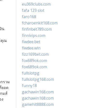
eu369clubs.com
fafa 123 slot
faro168
fcharoenkit168.com
งิน
finfinbet789.com
finnivips.com
้คุณ
fiwdee.bet
fiwdee.win
fizz169bet.com
fox689ok.com
fox689ok.com
fullslotpg
fullslotpg168.com
ดวกรวม
funny18
ี่ยอด
gachawin168.com
เกมส์
gachawin168.com
อง
gamehit8888.com