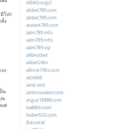
พื่อ
ABAGroup2
abbet789.com
รมีโปร
abbet789.com
ทั้ง
acebet789.com
adm789.info
adm789.info
adm789.vip
allbestbet
allbet24hr
allone745s.com
ดวก
alot666
amb slot
ป็น
ambnovabet.com
คุณ
argus16888.com
วแต่
ba88th.com
babet555.com
Baccarat