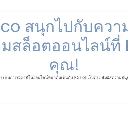
.co สนุกไปกับความ
มสล็อตออนไลน์ที่
คุณ!
ประสบการณ์คาสิโนออนไลน์ที่น่าตื่นเต้นกับ PGslot เว็บตรง สัมผัสความสนุก