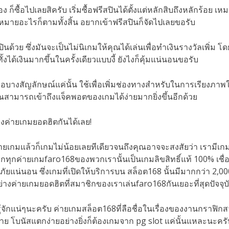
อง ก็ซื้อไปเลยสิครับ เริ่มซื้อฟรีสปินได้ตั้งแต่หลักสิบถึงหลักร้อย เห
มายอะไรก็ตามทั้งสิ้น อยากเข้าฟรีสปินก็จัดไปเลยขอรับ
้วย ซึ่งมันจะเป็นไม่นิเกมให้คุณได้เล่นเพื่อทำเงินรางวัลเพิ่ม โ
ได้เงินมากขึ้นในครั้งเดียวแบบงี้ ยังไงก็คุ้มแน่นอนขอรับ
รือบางสัญลักษณ์แค่นั้น ใช้เพื่อเพิ่มช่องทางสำหรับในการเรียงภาพใ
คุณสามารถเข้าถึงแจ็คพอตของเกมได้ง่ายมากยิ่งขึ้นอีกด้วย
งค่ายเกมยอดฮิตกันได้เลย!
่ายเกมแล้วก็เกมไม่น้อยเลยทีเดียวจนถึงคุณอาจจะสงสัยว่า เรามีเก
ทุกค่ายเกมfaro168ของพวกเรานั้นเป็นเกมลิขสิทธิ์แท้ 100% เชื่อ
ัยแน่นอน ซึ่งเกมที่เปิดให้บริการบน สล็อต168 นั้นมีมากกว่า 2,0
ค่ายเกมยอดฮิตที่สมาชิกของเราเล่นfaro168กันเยอะที่สุดปัจจุบัน
งรู้จักแน่ๆนะครับ ค่ายเกมสล็อต168ที่ลือชื่อในเรื่องของงานกราฟิก
าย โบนัสแตกง่ายอย่างยิ่งก็ต้องเกมจาก pg slot แค่นั้นแหละนะครั