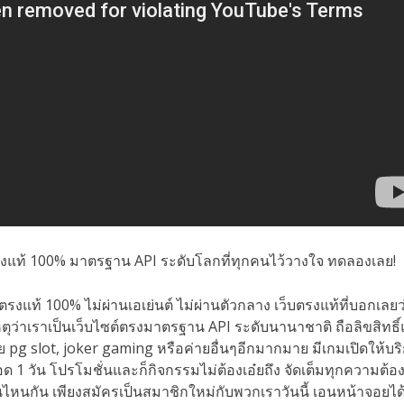
รงแท้ 100% มาตรฐาน API ระดับโลกที่ทุกคนไว้วางใจ ทดลองเลย!
บตรงแท้ 100% ไม่ผ่านเอเย่นต์ ไม่ผ่านตัวกลาง เว็บตรงแท้ที่บอกเลยว
ตุว่าเราเป็นเว็บไซต์ตรงมาตรฐาน API ระดับนานาชาติ ถือลิขสิทธิ์
ย pg slot, joker gaming หรือค่ายอื่นๆอีกมากมาย มีเกมเปิดให้บร
ด 1 วัน โปรโมชั่นและก็กิจกรรมไม่ต้องเอ๋ยถึง จัดเต็มทุกความต้อ
ไหนกัน เพียงสมัครเป็นสมาชิกใหม่กับพวกเราวันนี้ เอนหน้าจอยได