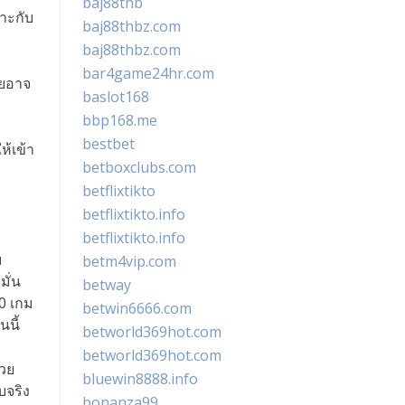
baj88thb
มาะกับ
baj88thbz.com
baj88thbz.com
bar4game24hr.com
ดยอาจ
baslot168
bbp168.me
bestbet
ห้เข้า
betboxclubs.com
betflixtikto
betflixtikto.info
betflixtikto.info
ม
betm4vip.com
มั่น
betway
00 เกม
betwin6666.com
นี้
betworld369hot.com
betworld369hot.com
สวย
bluewin8888.info
บจริง
bonanza99