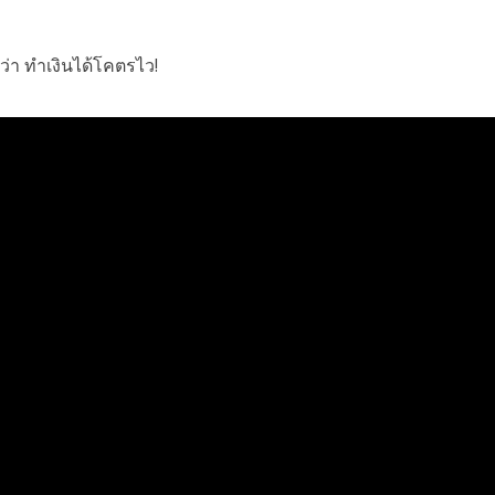
ว่า ทำเงินได้โคตรไว!