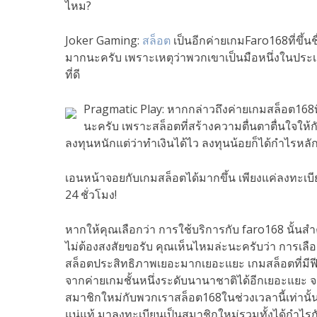
ไหม?
Joker Gaming:
สล็อต
เป็นอีกค่ายเกมFaro168ที่ขึ
มากนะครับ เพราะเหตุว่าพวกเขาเป็นมือหนึ่งในประเด็
ที่ดี
Pragmatic Play: หากกล่าวถึงค่ายเกมสล็อต168ที่
นะครับ เพราะสล็อตที่สร้างความตื่นตาตื่นใจให้
ลงทุนหนักแต่ว่าทำเงินได้ไว ลงทุนน้อยก็ได้กำไรหลัก
เอนหน้าจอยกับเกมสล็อตได้มากขึ้น เพียงแค่ลงทะเ
24 ชั่วโมง!
หากให้คุณเลือกว่า การใช้บริการกับ faro168 นั้
ไม่ต้องสงสัยขอรับ คุณเห็นไหมล่ะนะครับว่า การเลือ
สล็อตประสิทธิภาพเยอะมากเยอะแยะ เกมสล็อตที่มีฟีพบ
จากค่ายเกมชั้นหนึ่งระดับนานาชาติได้อีกเยอะแยะ จ
สมาชิกใหม่กับพวกเราสล็อต168ในช่วงเวลานี้เท่านั
แน่แท้ มาลงทะเบียนเป็นสมาชิกใหม่รวมทั้งได้กำไรกั