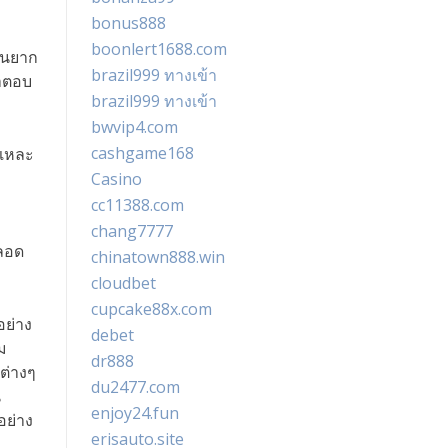
bonus888
boonlert1688.com
ชนยาก
brazil999 ทางเข้า
คำตอบ
brazil999 ทางเข้า
bwvip4.com
cashgame168
นแหละ
Casino
cc11388.com
chang7777
ตลอด
chinatown888.win
cloudbet
cupcake88x.com
อย่าง
debet
ม
dr888
ต่างๆ
du2477.com
น
enjoy24.fun
อย่าง
erisauto.site