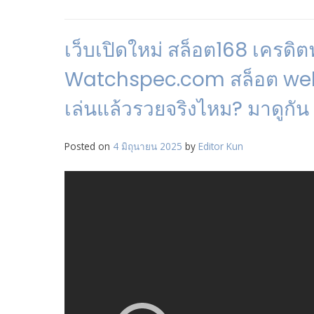
เว็บเปิดใหม่ สล็อต168 เครดิ
Watchspec.com สล็อต webแ
เล่นแล้วรวยจริงไหม? มาดูกั
Posted on
4 มิถุนายน 2025
by
Editor Kun