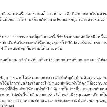
้นชื่อลือนามในเรื่องของเกมสล็อตแบบคลาสสิกที่หาค่ายเกมไหนมา
นนี้เลยก็ว่าได้ เกมสล็อตดังๆอย่าง Roma ที่อยู่มานานน่าจะเป็น
มาเขย่าวงการเยอะที่สุดในเวลานี้ ก็จำต้องค่ายเกมสล็อตนี้แค่นั้
กับนักเดิมพันในระยะหลังนี้แบบสุดๆเลยก็ว่าได้ ฟีเจอร์นานาประการ
พันได้แบบชิวๆก็ต้องค่ายนี้นี่แหละครับ
บียนสมัครสมาชิกใหม่กับ สล็อต168 สนุกสนานกับเกมเยอะมากได้
นสำคัญมากขนาดไหน? ผมบอกเลยว่า มันสำคัญกับนักพนันทุกคนมาก
กใช้บริการกับสล็อตเว็บตรงไม่ผ่านเอเย่นต์จะทำให้คุณได้เจอกับเก
ร์ที่ดีที่จะช่วยให้ท่านทำกำไรได้มากขึ้น ง่ายขึ้น และสนุกกับเกม
ะหาหาใช่เช่นนั้นไม่อีกล่ะนะครับจริงไหม? เพียงคุณลงทะเบียนเป็
้น บอกเลยว่า ทุกความสนุกสนานร่าเริงและความบันเทิงคอยคุณอยู่
นได้เลย!