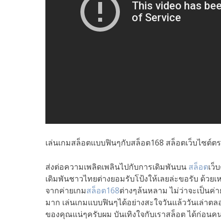
เล่นเกมสล็อตแบบฟินๆกับสล็อต168 สล็อตเว็บไซต์ต
ส่งต่อความเพลิดเพลินไปกับการเดิมพันบน
สล็อต
เว็
เดิมพันชาวไทยต่างยอมรับโป้งให้เลยล่ะขอรับ ด้วยเห
จากค่ายเกม
สล็อต168
ต่างๆล้นหลาม ไม่ว่าจะเป็นค่า
มาก เล่นเกมแบบฟินๆได้อย่างสะใจวันแล้ววันเล่าตลอ
ของคุณแน่ๆครับผม บันเทิงใจกับเราสล็อต ได้ก่อนคน