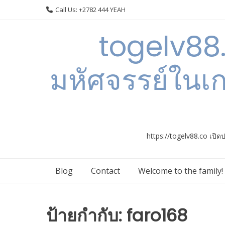
Skip
Call Us: +2782 444 YEAH
to
content
togelv88
มหัศจรรย์ในเก
https://togelv88.co เปิด
Blog
Contact
Welcome to the family!
ป้ายกำกับ:
faro168