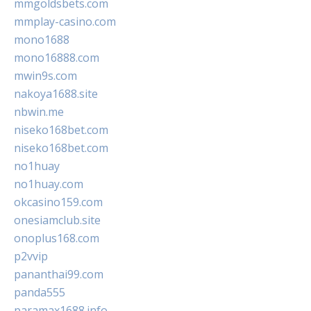
mmgoldsbets.com
mmplay-casino.com
mono1688
mono16888.com
mwin9s.com
nakoya1688.site
nbwin.me
niseko168bet.com
niseko168bet.com
no1huay
no1huay.com
okcasino159.com
onesiamclub.site
onoplus168.com
p2vvip
pananthai99.com
panda555
paramax1688.info