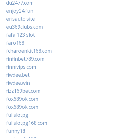
du2477.com
enjoy24.fun
erisauto.site
eu369clubs.com
fafa 123 slot
faro168
fcharoenkit168.com
finfinbet789.com
finnivips.com
fiwdee.bet
fiwdee.win
fizz169bet.com
fox689ok.com
fox689ok.com
fullslotpg
fullslotpg168.com
funny18