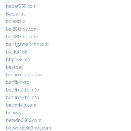
babet555.com
Baccarat
baj88thb
baj88thbz.com
baj88thbz.com
bar4game24hr.com
baslot168
bbp168.me
bestbet
betboxclubs.com
betflixtikto
betflixtikto.info
betflixtikto.info
betm4vip.com
betway
betwin6666.com
betworld369hot.com