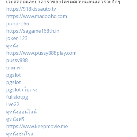
เว็บสล็อตและบาคาร่าของโครตดีเว็บนี้เล่นแล้วรวยจัดๆ
https://918kissauto.tv
https://www.madoohd.com
punpro66
https://sagame168th.in
joker 123
ดูหนัง
https://www.pussy888play.com
pussy888
บาคาร่า
pgslot
pgslot
pgslot เว็บตรง
fullslotpg
live22
ดูหนังออนไลน์
ดูหนังฟรี
https://www.keepmovie.me
ดูหนังชนโรง