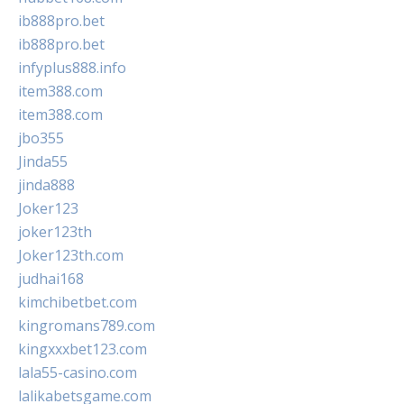
ib888pro.bet
ib888pro.bet
infyplus888.info
item388.com
item388.com
jbo355
Jinda55
jinda888
Joker123
joker123th
Joker123th.com
judhai168
kimchibetbet.com
kingromans789.com
kingxxxbet123.com
lala55-casino.com
lalikabetsgame.com