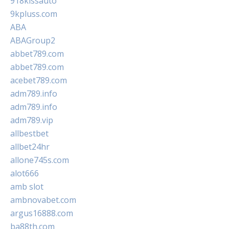
918kissauto
9kpluss.com
ABA
ABAGroup2
abbet789.com
abbet789.com
acebet789.com
adm789.info
adm789.info
adm789.vip
allbestbet
allbet24hr
allone745s.com
alot666
amb slot
ambnovabet.com
argus16888.com
ba88th.com