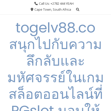
Skip
Call Us: +2782 444 YEAH
to
Cape Town, South Africa
content
togelv88.co
สนุกไปกับความ
ลึกลับและ
มหัศจรรย์ในเกม
สล็อตออนไลน์ที่
PGslot มอบให้