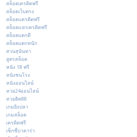
สล็อตเครดิตฟรี
สล็อตเว็บตรง
สล็อตเเครดิตฟรี
สล็อตแจกเครดิตฟรี
สล็อตแตกดี
สล็อตแตกหนัก
สวนสุนันทา
สูตรสล็อต
หนัง 18 ฟรี
หนังชนโรง
หนังออนไลน์
หวย24ออนไลน์
หวยฮิต88
เกมยิงปลา
เกมสล็อต
เครดิตฟรี
เซ็กซี่บาคาร่า