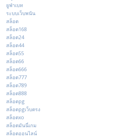
ยูฟ่าเบท
ระบบเว็บพนัน
สล็อต
สล็อต168
สล็อต24
สล็อต44
สล็อต55
สล็อต66
สล็อต666
สล็อต777
สล็อต789
สล็อต888
สล็อตpg
สล็อตpgเว็บตรง
สล็อตxo
สล็อตมันนี่เกม
สล็อตออนไลน์