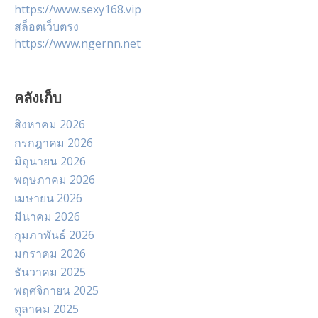
https://www.sexy168.vip
สล็อตเว็บตรง
https://www.ngernn.net
คลังเก็บ
สิงหาคม 2026
กรกฎาคม 2026
มิถุนายน 2026
พฤษภาคม 2026
เมษายน 2026
มีนาคม 2026
กุมภาพันธ์ 2026
มกราคม 2026
ธันวาคม 2025
พฤศจิกายน 2025
ตุลาคม 2025